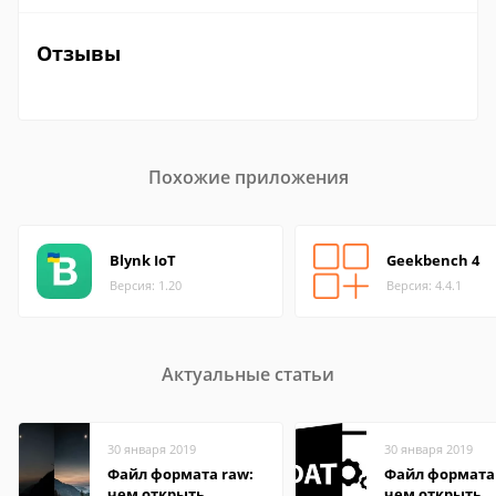
Отзывы
Похожие приложения
Blynk IoT
Geekbench 4
Версия: 1.20
Версия: 4.4.1
Актуальные статьи
30 января 2019
30 января 2019
Файл формата raw:
Файл формата
чем открыть,
чем открыть,