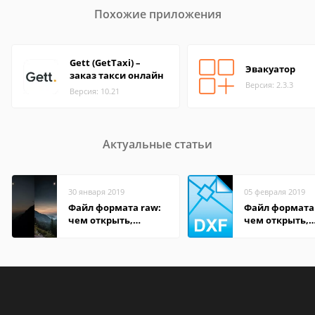
Похожие приложения
Gett (GetTaxi) –
Эвакуатор
заказ такси онлайн
Версия: 2.3.3
Версия: 10.21
Актуальные статьи
30 января 2019
05 февраля 2019
Файл формата raw:
Файл формата
чем открыть,
чем открыть,
описание,
описание,
особенности
особенности