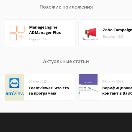
Похожие приложения
ManageEngine
Zoho Campaig
ADManager Plus
Версия: 1.3.8
Версия: 2.4.3
Актуальные статьи
30 мая 2022
04 июня 2022
Teamviewer: что это
Верифициров
за программа
контакт в Вай
что это значит