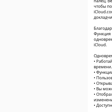
палец. В
чтобы по
iCloud.c
докладчи
Благодар
Функция 
одноврем
iCloud.
Одноврем
• Работа
времени.
• Функци
• Пользо
• Открыв
• Вы мож
• Отобра
изменен
• Доступ