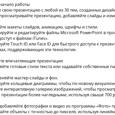
начало работы
е свою презентацию с любой из 30 тем, созданных дизай
 просматривайте презентацию, добавляйте слайды и изм
йте макеты слайдов, анимацию, шрифты и стили.
ируйте и редактируйте файлы Microsoft PowerPoint в п
оступ к файлам iTunes».
зуйте Touch ID или Face ID для быстрого доступа к пре
вах, поддерживающих эти технологии.
те впечатляющие презентации
яйте готовые стили текста или задавайте собственные 
меняйте мастер-слайды и фон.
зуйте кольцевые диаграммы, чтобы по-новому визуализ
те интерактивную галерею изображений, чтобы просмат
е презентации более наглядными, используя свыше 700 
 добавляйте фотографии и видео из программы «Фото» 
айте объекты с точностью до пикселя, используя линей