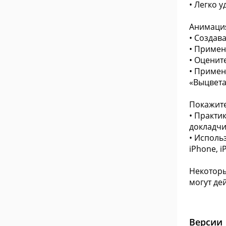
• Легко 
Анимация
• Создав
• Примен
• Оценит
• Примен
«Выцвета
Покажит
• Практи
докладчи
• Исполь
iPhone, i
Некоторы
могут де
Версии