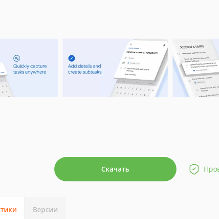
Скачать
Про
стики
Версии