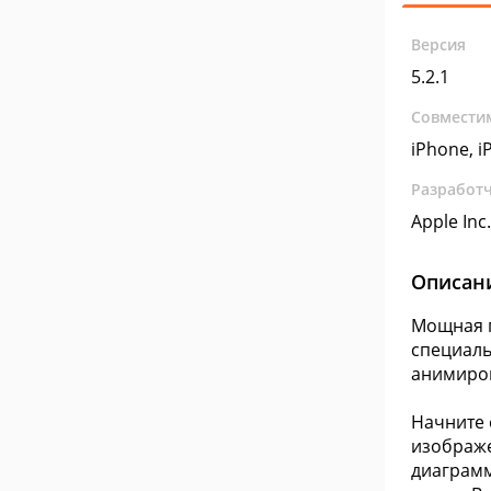
Версия
5.2.1
Совмести
iPhone, iP
Разработ
Apple Inc.
Описан
Мощная п
специаль
анимиро
Начните 
изображе
диаграмм