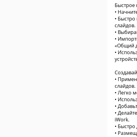
Быстрое 
• Начнит
• Быстро
слайдов.
• Выбира
• Импорт
«Общий д
• Исполь
устройст
Создавай
• Примен
слайдов.
• Легко 
• Исполь
• Добавь
• Делайт
iWork.
• Быстро
• Размещ