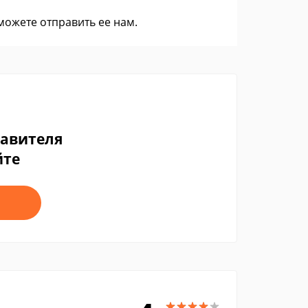
 можете
отправить ее нам
.
тавителя
йте