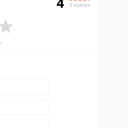
4
0 оценок
и