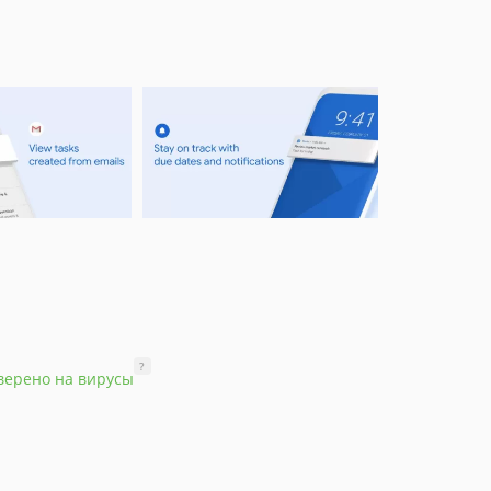
?
верено на вирусы