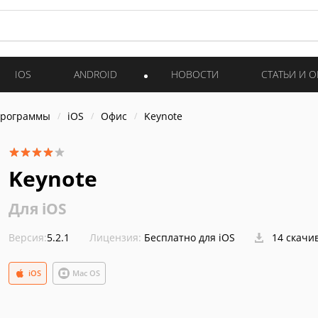
IOS
ANDROID
НОВОСТИ
СТАТЬИ И 
программы
iOS
Офис
Keynote
Keynote
Для iOS
Версия:
5.2.1
Лицензия:
Бесплатно для iOS
14 скачи
iOS
Mac OS