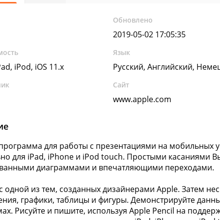
Обновлено
2019-05-02 17:05:35
мость
Язык
ad, iPod, iOS 11.x
Русский, Английский, Неме
чик
Сайт
www.apple.com
ие
рограмма для работы с презентациями на мобильных ус
но для iPad, iPhone и iPod touch. Простыми касаниями 
ванными диаграммами и впечатляющими переходами.
с одной из тем, созданных дизайнерами Apple. Затем не
ния, графики, таблицы и фигуры. Демонстрируйте данн
ах. Рисуйте и пишите, используя Apple Pencil на подде