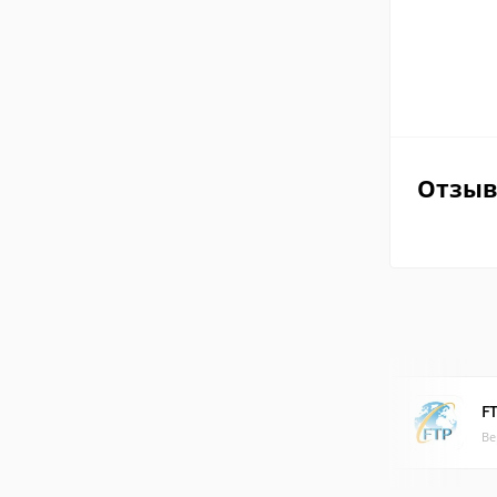
Отзы
FT
Ве