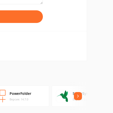
PowerFolder
SugarSync
Версия: 14.7.0
Версия: 5.2.0