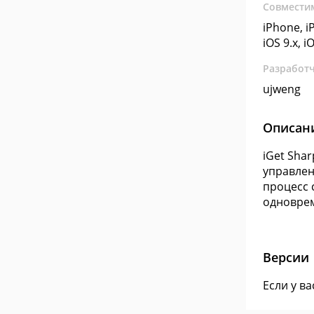
Совмести
iPhone, iP
iOS 9.x, i
Разработ
ujweng
Описан
iGet Sha
управлен
процесс 
одноврем
Версии
Если у в