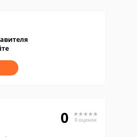
тавителя
йте
0
0 оценок