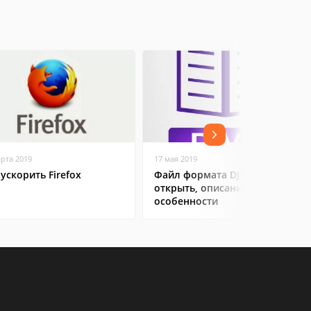
арта 2019
17 мая 2019
 ускорить Firefox
Файл формата DJVu: чем
открыть, описание,
особенности