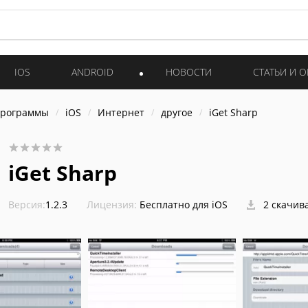
IOS
ANDROID
НОВОСТИ
СТАТЬИ И 
программы
iOS
Интернет
другое
iGet Sharp
iGet Sharp
Версия:
1.2.3
Лицензия:
Бесплатно для iOS
2 скачив