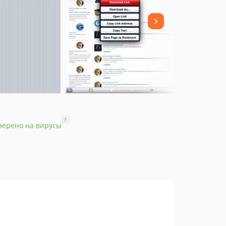
?
верено на вирусы