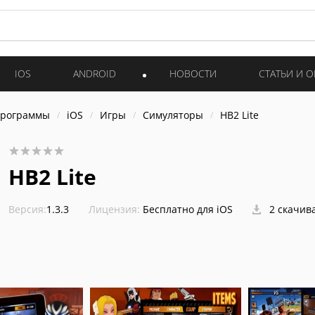
IOS
ANDROID
НОВОСТИ
СТАТЬИ И 
программы
iOS
Игры
Симуляторы
HB2 Lite
HB2 Lite
Версия:
1.3.3
Лицензия:
Бесплатно для iOS
2 скачив