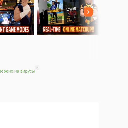
?
верено на вирусы