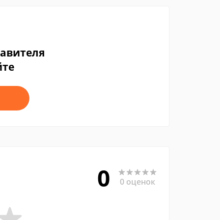
тавителя
йте
0
0 оценок