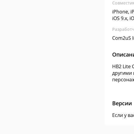
Совмести
iPhone, iP
iOS 9.x, i
Разработ
Com2uS I
Описан
HB2 Lite
другими 
персонаж
Версии
Если у в