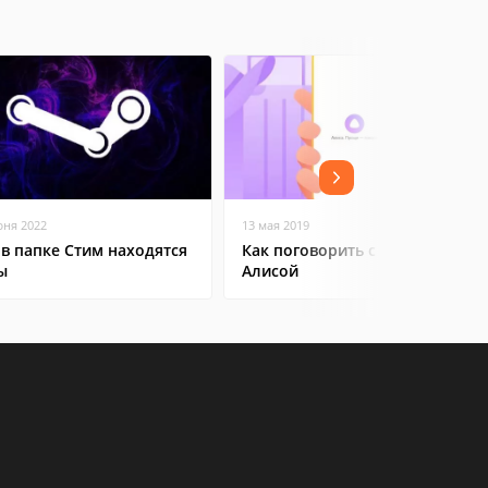
юня 2022
13 мая 2019
 в папке Стим находятся
Как поговорить с Яндекс
ы
Алисой