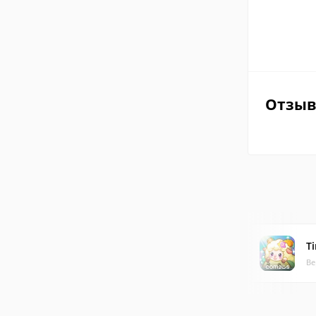
Отзы
T
Ве