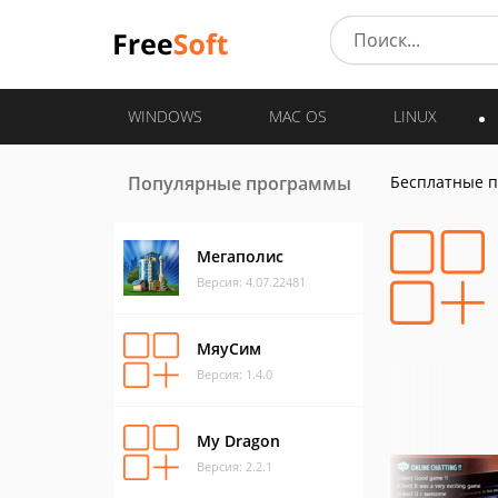
WINDOWS
MAC OS
LINUX
Популярные программы
Бесплатные 
Мегаполис
Версия: 4.07.22481
МяуСим
Версия: 1.4.0
My Dragon
Версия: 2.2.1