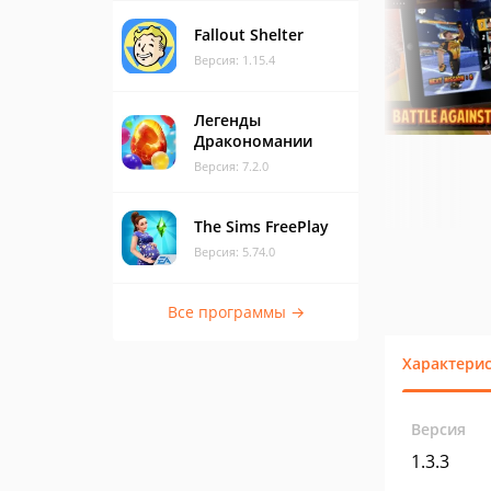
Fallout Shelter
Версия: 1.15.4
Легенды
Дракономании
Версия: 7.2.0
The Sims FreePlay
Версия: 5.74.0
Все программы →
Характери
Версия
1.3.3