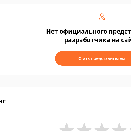
Нет официального предс
разработчика на са
Стать представителем
нг