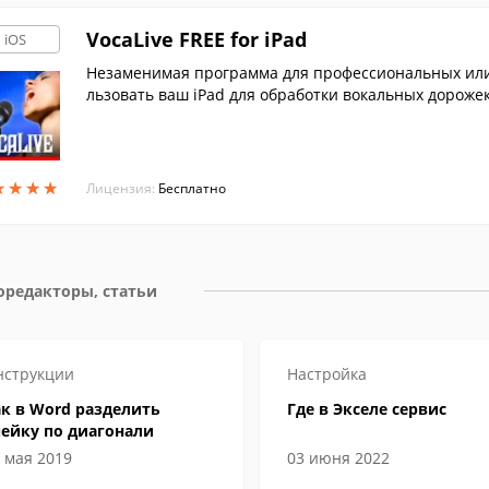
VocaLive FREE for iPad
iOS
Незаменимая программа для профессиональных или
льзовать ваш iPad для обработки вокальных дорожек
★
★
★
★
★
★
★
★
Лицензия:
Бесплатно
оредакторы, статьи
нструкции
Настройка
к в Word разделить
Где в Экселе сервис
чейку по диагонали
 мая 2019
03 июня 2022