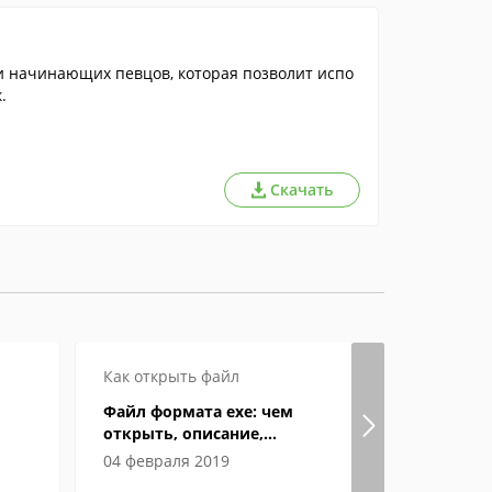
 начинающих певцов, которая позволит испо
.
Скачать
Как открыть файл
Как откры
Файл формата exe: чем
Особенно
открыть, описание,
как откры
особенности
компьюте
04 февраля 2019
05 феврал