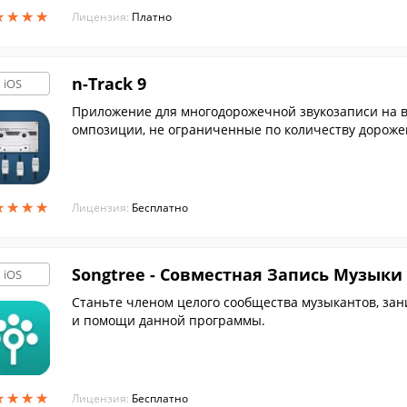
★
★
★
★
★
★
★
★
Лицензия:
Платно
n-Track 9
iOS
Приложение для многодорожечной звукозаписи на в
омпозиции, не ограниченные по количеству дорожек
★
★
★
★
★
★
★
★
Лицензия:
Бесплатно
Songtree - Совместная Запись Музыки
iOS
Станьте членом целого сообщества музыкантов, з
и помощи данной программы.
★
★
★
★
★
★
★
★
Лицензия:
Бесплатно