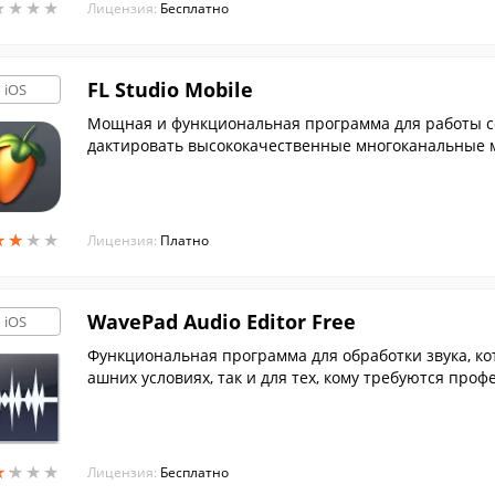
★
★
★
★
★
★
★
★
Лицензия:
Бесплатно
FL Studio Mobile
iOS
Мощная и функциональная программа для работы со 
дактировать высококачественные многоканальные 
★
★
★
★
★
★
★
★
Лицензия:
Платно
WavePad Audio Editor Free
iOS
Функциональная программа для обработки звука, ко
ашних условиях, так и для тех, кому требуются про
а.
★
★
★
★
★
★
★
★
Лицензия:
Бесплатно