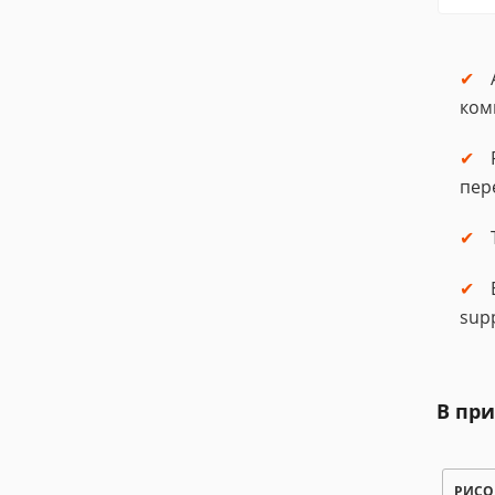
ком
пер
sup
В пр
РИСО