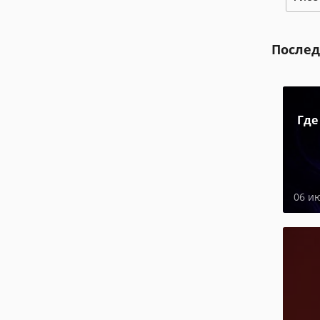
Послед
Где
06 и