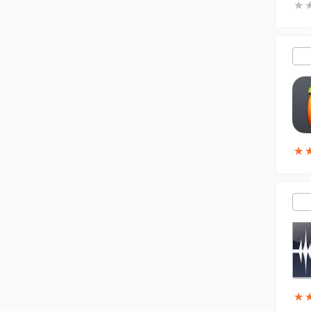
★
★
★
★
★
★