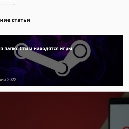
ние статьи
 в папке Стим находятся игры
юня 2022