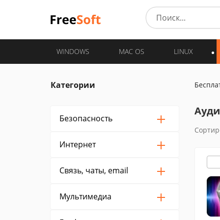
WINDOWS
MAC OS
LINUX
Категории
Беспла
Ауди
Безопасность
Сортир
Интернет
Связь, чаты, email
Мультимедиа