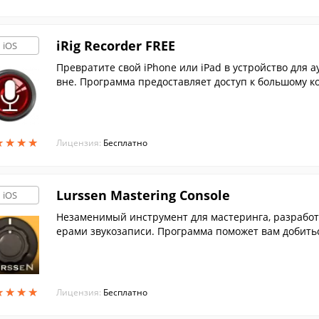
iRig Recorder FREE
iOS
Превратите свой iPhone или iPad в устройство для 
вне. Программа предоставляет доступ к большому к
★
★
★
★
★
★
★
★
Лицензия:
Бесплатно
Lurssen Mastering Console
iOS
Незаменимый инструмент для мастеринга, разработ
ерами звукозаписи. Программа поможет вам добитьс
ыки.
★
★
★
★
★
★
★
★
Лицензия:
Бесплатно