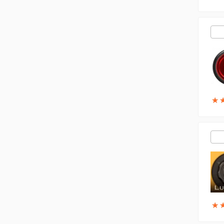
★
★
★
★