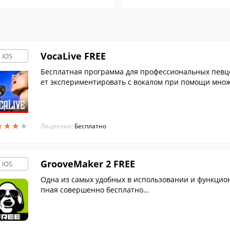
VocaLive FREE
iOS
Бесплатная программа для профессиональных певцо
ет экспериментировать с вокалом при помощи множ
жки .
★
★
★
★
★
★
★
★
Лицензия:
Бесплатно
GrooveMaker 2 FREE
iOS
Одна из самых удобных в использовании и функцион
пная совершенно бесплатно…