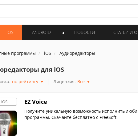
IOS
ANDROID
НОВОСТИ
СТАТЬИ И 
тные программы
iOS
Аудиоредакторы
оредакторы для iOS
овка:
по рейтингу
Лицензия:
Все
EZ Voice
iOS
Получите уникальную возможность исполнить люби
программы. Скачайте бесплатно с FreeSoft.