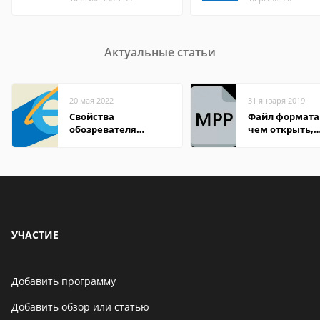
Актуальные статьи
20 мая 2022
31 января 2019
Свойства
Файл формата
обозревателя
чем открыть,
Internet Explorer где
описание,
находится
особенности
УЧАСТИЕ
Добавить программу
Добавить обзор или статью