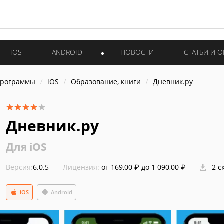
IOS
ANDROID
НОВОСТИ
СТАТЬИ И 
программы
iOS
Образование, книги
Дневник.ру
Дневник.ру
Для iOS
Версия:
6.0.5
Лицензия:
от 169,00 ₽ до 1 090,00 ₽
2 с
iOS
Android