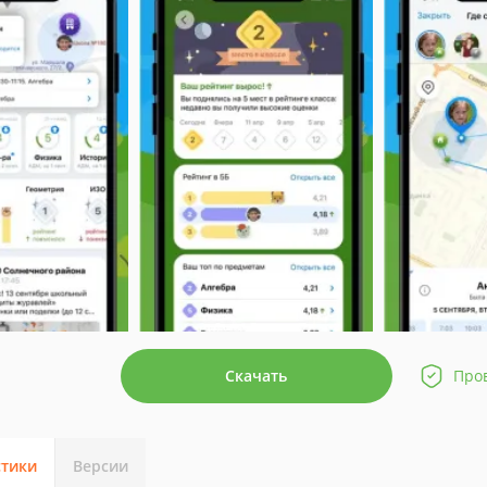
Скачать
Про
стики
Версии