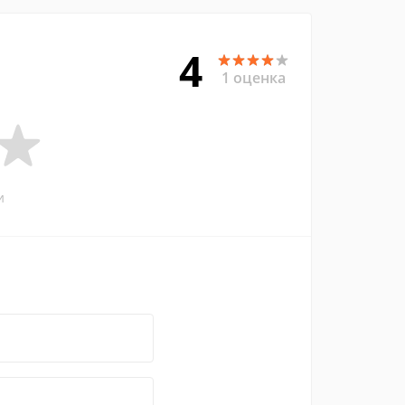
4
1 оценка
и