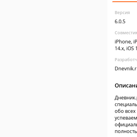
Версия
6.0.5
Совмести
iPhone, iP
14.x, iOS 
Разработ
Dnevnik.
Описан
Дневник.
специаль
обо всех
успеваем
официаль
полность