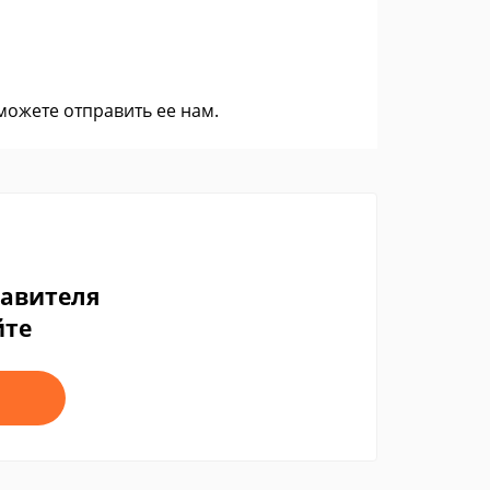
 можете
отправить ее нам
.
тавителя
йте