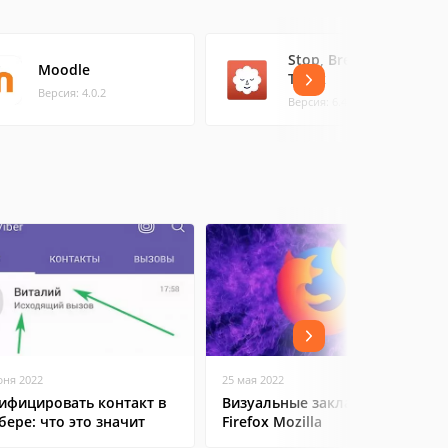
Stop, Breathe &
Moodle
Think
Версия: 4.0.2
Версия: 6.4
юня 2022
25 мая 2022
ифицировать контакт в
Визуальные закладки в
бере: что это значит
Firefox Mozilla