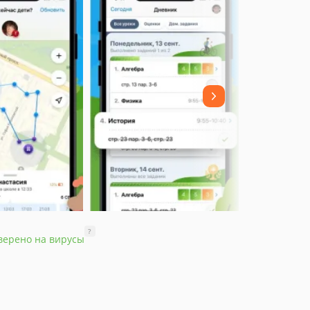
?
верено на вирусы