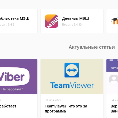
иблиотека МЭШ
Дневник МЭШ
рсия: 3.4.3
Версия: 3.4.13
Актуальные статьи
8
30 мая 2022
04 и
работает
Teamviewer: что это за
Вер
программа
Вай