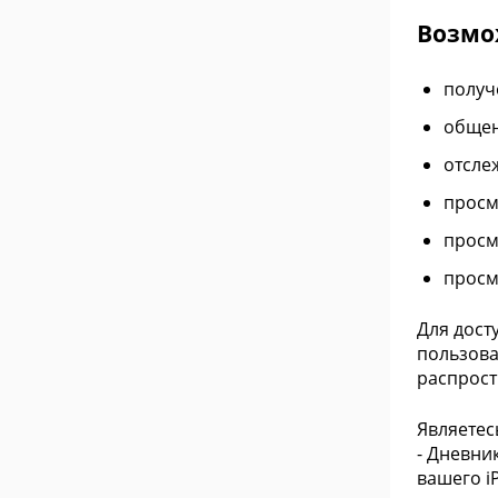
Возмо
получ
общен
отсле
просм
просм
просм
Для дост
пользова
распрост
Являетес
- Дневни
вашего i