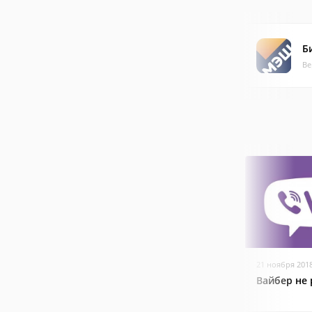
Б
Ве
21 ноября 201
Вайбер не 