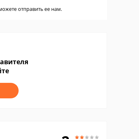
 можете
отправить ее нам
.
тавителя
йте