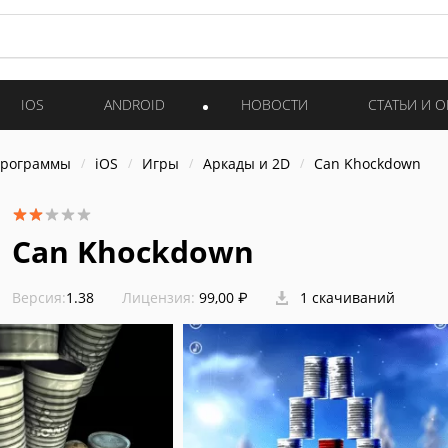
IOS
ANDROID
НОВОСТИ
СТАТЬИ И 
программы
iOS
Игры
Аркады и 2D
Can Khockdown
Can Khockdown
Версия:
1.38
Лицензия:
99,00 ₽
1 скачиваний