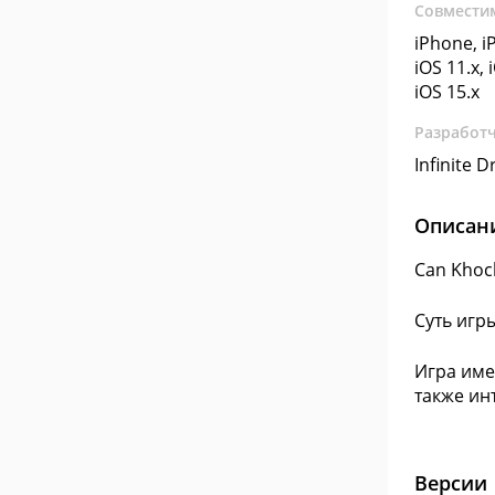
Совмести
iPhone, iP
iOS 11.x, 
iOS 15.x
Разработ
Infinite 
Описан
Can Khoc
Суть игр
Игра име
также ин
Версии