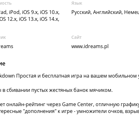
мость
Язык
ad, iPod, iOS 9.x, iOS 10.x,
Русский, Английский, Неме
iOS 12.x, iOS 13.x, iOS 14.x,
чик
Сайт
Dreams
www.idreams.pl
ие
kdown Простая и бесплатная игра на вашем мобильном 
ы в сбивании пустых жестяных банок мячиком.
ет онлайн-рейтинг через Game Center, отличную графику
тересные "дополнения" к игре - умножители очков, взр