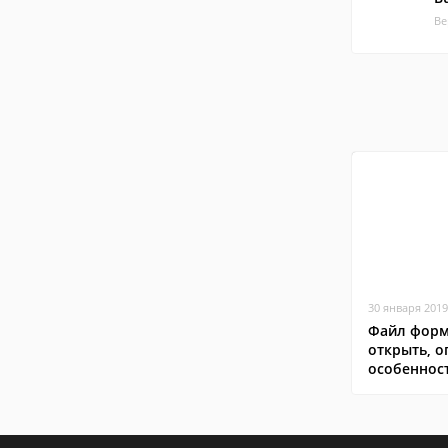
Ве
30 января 2019
Файл форм
открыть, о
особеннос