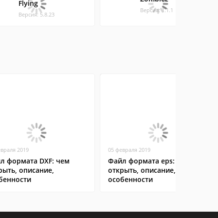
Flying
Версия: 1.1.1
Версия: 5.8.23
евраля 2019
05 февраля 2019
л формата DXF: чем
Файл формата eps: чем
рыть, описание,
открыть, описание,
бенности
особенности