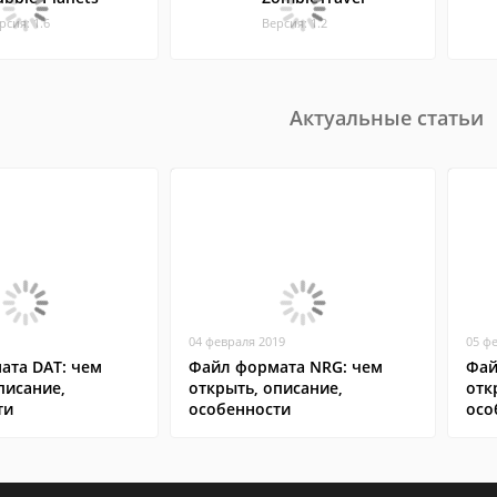
рсия: 1.6
Версия: 1.2
Актуальные статьи
04 февраля 2019
05 ф
ата DAT: чем
Файл формата NRG: чем
Фай
писание,
открыть, описание,
отк
ти
особенности
осо