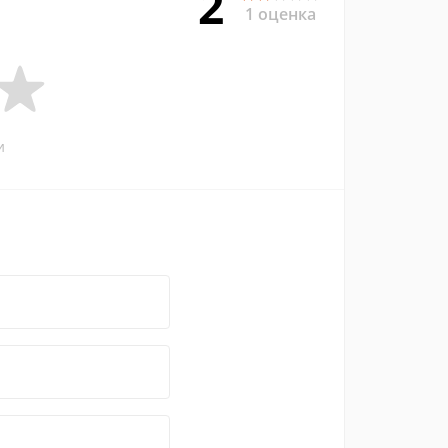
2
1 оценка
и