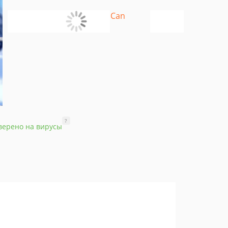
?
верено на вирусы