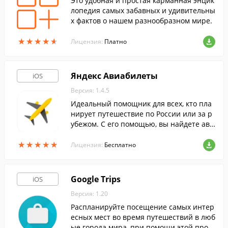
Это удобная и простая карманная энцик
лопедия самых забавных и удивительны
х фактов о нашем разнообразном мире.
★
★
★
★
★
★
★
★
★
★
Лицензия:
Платно
Яндекс Авиабилеты
iOS
Версия: 1.4.5
Идеальный помощник для всех, кто пла
нирует путешествие по России или за р
убежом. С его помощью, вы найдете ави
абилеты по самым выгодным ценам.
★
★
★
★
★
★
★
★
★
★
Лицензия:
Бесплатно
Google Trips
iOS
Версия: 1.20
Распланируйте посещение самых интер
есных мест во время путешествий в люб
ые города мира, при помощи этой прог