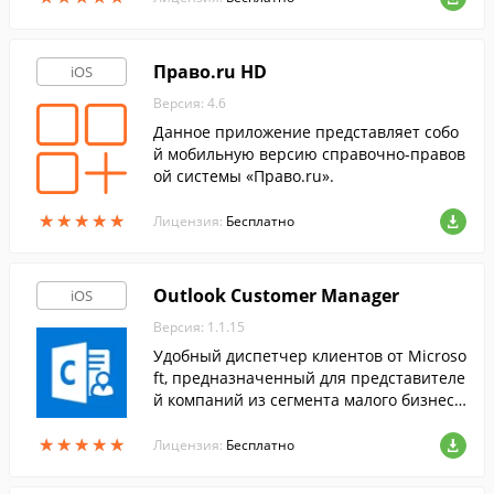
Право.ru HD
iOS
Версия: 4.6
Данное приложение представляет собо
й мобильную версию справочно-правов
ой системы «Право.ru».
★
★
★
★
★
★
★
★
★
★
Лицензия:
Бесплатно
Outlook Customer Manager
iOS
Версия: 1.1.15
Удобный диспетчер клиентов от Microso
ft, предназначенный для представителе
й компаний из сегмента малого бизнес
а. Программа поможет с легкостью отсл
★
★
★
★
★
★
★
★
★
★
еживать сделки и многое другое.
Лицензия:
Бесплатно