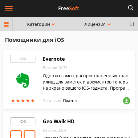
Категории
Лицензия
Помощники для iOS
Evernote
iOS
Версия: 10.37
Одно из самых распространенных хран
илищ для заметок и документов теперь
на экране вашего iOS-гаджета. Програм
ма прекрасно подойдет как для домашн
★
★
★
★
★
★
★
★
★
★
его использования, для работы или учеб
Лицензия:
Платно
ы.
Geo Walk HD
iOS
Версия: 2.6.4