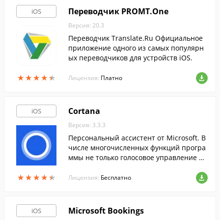
Переводчик PROMT.One
iOS
Версия: 20.3
Переводчик Translate.Ru Официальное
приложение одного из самых популярн
ых переводчиков для устройств iOS.
★
★
★
★
★
★
★
★
★
★
Лицензия:
Платно
Cortana
iOS
Версия: 3.3.3
Персональный ассистент от Microsoft. В
числе многочисленных функций програ
ммы не только голосовое управление мо
бильным устройством, но и возможност
★
★
★
★
★
★
★
★
★
★
ь создания связки между смартфоном и
Лицензия:
Бесплатно
ПК.
Microsoft Bookings
iOS