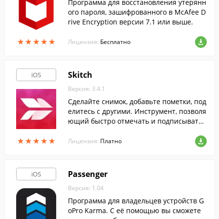
Программа для восстановления утерянн
ого пароля, зашифрованного в McAfee D
rive Encryption версии 7.1 или выше.
★
★
★
★
★
★
★
★
★
★
Лицензия:
Бесплатно
Skitch
iOS
Версия: 3.4.1
Сделайте снимок, добавьте пометки, под
елитесь с другими. Инструмент, позволя
ющий быстро отмечать и подписывать
объекты на фотографиях. Таким образо
★
★
★
★
★
★
★
★
★
★
м, данная программа станет идеальным
Лицензия:
Платно
помощником как в общении с друзьями
или родственниками, так и в учебе или
работе.
Passenger
iOS
Версия: 1.04
Программа для владельцев устройств G
oPro Karma. С её помощью вы сможете