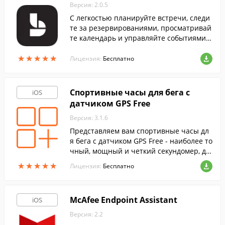
Версия: 2.0.5
С легкостью планируйте встречи, следи
те за резервированиями, просматривай
те календарь и управляйте событиями п
рямо со своего iPhone или iPad.
★
★
★
★
★
★
★
★
★
★
Лицензия:
Бесплатно
Спортивные часы для бега с
iOS
датчиком GPS Free
Версия: 3.1.6
Представляем вам спортивные часы дл
я бега с датчиком GPS Free - наиболее то
чный, мощный и четкий секундомер, до
ступный для вашего iPhone.
★
★
★
★
★
★
★
★
★
★
Лицензия:
Бесплатно
McAfee Endpoint Assistant
iOS
Версия: 2.2