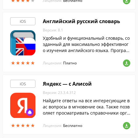
★
★
★
★
★
★
★
★
★
★
астроить быстрый доступ к нужным сай
Лицензия:
Бесплатно
там.
Английский русский словарь
iOS
Версия: 8.1
Удобный и функциональный словарь, со
зданный для максимально эффективног
о изучения английского языка. Програм
ма обладает базой из более, чем 200000
★
★
★
★
★
★
★
★
★
★
английских слов и мгновенным поиско
Лицензия:
Платно
м.
Яндекс — с Алисой
iOS
Версия: 23.3.4.312
Найдите ответы на все интересующие в
ас вопросы в мгновение ока. Также позв
оляет просматривать справочники орга
низаций, их контактные данные и быстр
★
★
★
★
★
★
★
★
★
★
о позвонить им.
Лицензия:
Бесплатно