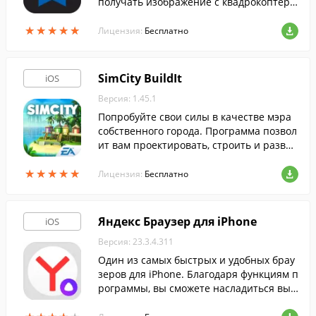
получать изображение с квадрокоптера
на свой iPhone, iPad или iPod Touch и уд
★
★
★
★
★
★
★
★
★
★
аленно управлять камерой во время по
Лицензия:
Бесплатно
лета.
SimCity BuildIt
iOS
Версия: 1.45.1
Попробуйте свои силы в качестве мэра
собственного города. Программа позвол
ит вам проектировать, строить и развив
ать свой город, поддерживая население
★
★
★
★
★
★
★
★
★
★
счастливым.
Лицензия:
Бесплатно
Яндекс Браузер для iPhone
iOS
Версия: 23.3.4.311
Один из самых быстрых и удобных брау
зеров для iPhone. Благодаря функциям п
рограммы, вы сможете насладиться выс
окоскоростным интернет-серфингом и н