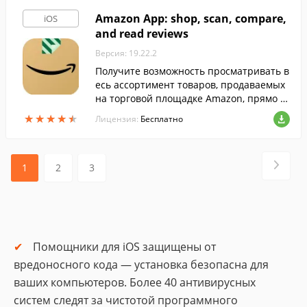
Amazon App: shop, scan, compare,
iOS
and read reviews
Версия: 19.22.2
Получите возможность просматривать в
есь ассортимент товаров, продаваемых
на торговой площадке Amazon, прямо с
о своего iPhone, iPad или iPod Touch.
★
★
★
★
★
★
★
★
★
★
Лицензия:
Бесплатно
1
2
3
Помощники для iOS защищены от
вредоносного кода — установка безопасна для
ваших компьютеров. Более 40 антивирусных
систем следят за чистотой программного