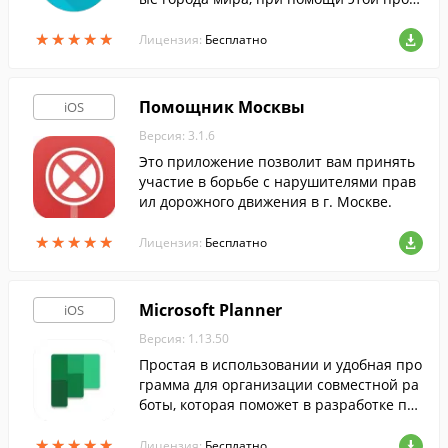
раммы.
★
★
★
★
★
★
★
★
★
★
Лицензия:
Бесплатно
Помощник Москвы
iOS
Версия: 3.1.6
Это приложение позволит вам принять
участие в борьбе с нарушителями прав
ил дорожного движения в г. Москве.
★
★
★
★
★
★
★
★
★
★
Лицензия:
Бесплатно
Microsoft Planner
iOS
Версия: 1.13.50
Простая в использовании и удобная про
грамма для организации совместной ра
боты, которая поможет в разработке пла
нов, систематизации и распределении з
★
★
★
★
★
★
★
★
★
★
адач и контроле их выполнения.
Лицензия:
Бесплатно