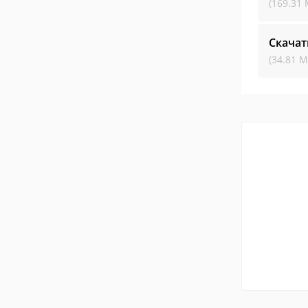
(169.31 
Скачат
(34.81 М