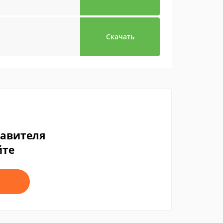
Скачать
тавителя
йте