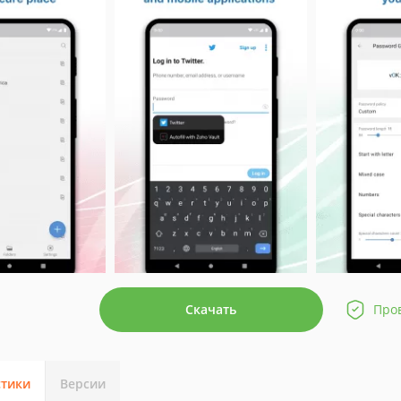
Скачать
Про
стики
Версии