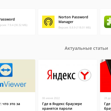
Norton Password
Password
Manager
рсия: 7.9.4 (30.32 МБ)
Версия: 8.8.9 (118.01 МБ)
Актуальные статьи
06 июня 2022
28 д
: что это за
Где в Яндекс браузере
Где
хранятся пароли
бра