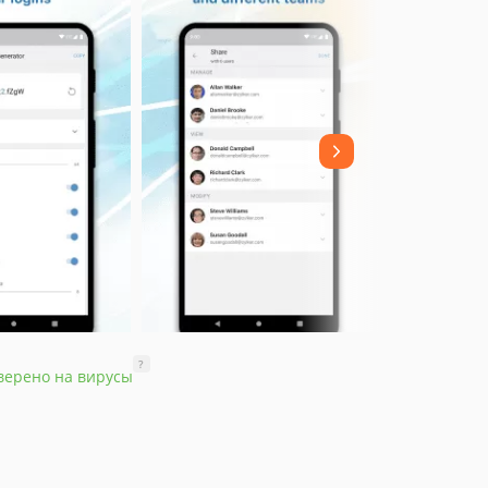
?
верено на вирусы