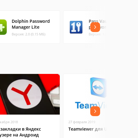
Dolphin Password
Pass Vault -
Manager Lite
password manager
Версия: 2.0 (0.15 МБ)
Версия: 1.0.0 (0.8 МБ)
екабря 2018
27 февраля 2019
 закладки в Яндекс
Teamviewer для Ubuntu
узере на Андроид