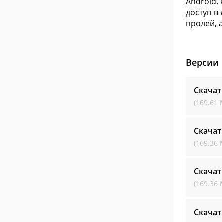
Android.
доступ в
пролей, 
Версии
Скачат
(169.61 
Скачат
(169.36 
Скачат
(169.36 
Скачат