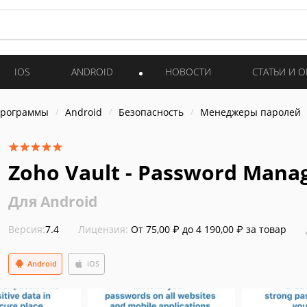
IOS
ANDROID
НОВОСТИ
СТАТЬИ И 
программы
Android
Безопасность
Менеджеры паролей
Zoho Vault - Password Mana
Для Android
Версия:
7.4
Лицензия:
От 75,00 ₽ до 4 190,00 ₽ за товар
Android
iOS