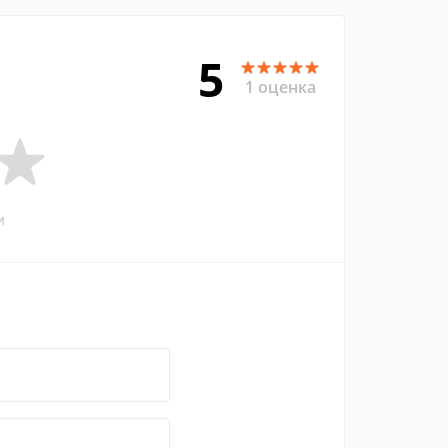
5
1 оценка
и