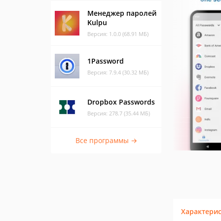
Менеджер паролей
Kulpu
Версия: 1.0.0 (68.91 МБ)
1Password
Версия: 7.9.4 (30.32 МБ)
Dropbox Passwords
Версия: 278.7 (35.44 МБ)
Все программы →
Характери