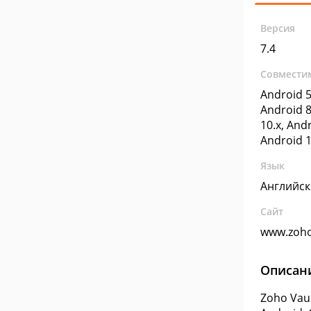
Версия
7.4
Совмести
Android 5
Android 8
10.x, Andr
Android 1
Язык
Английс
Сайт
www.zoh
Описан
Zoho Vau