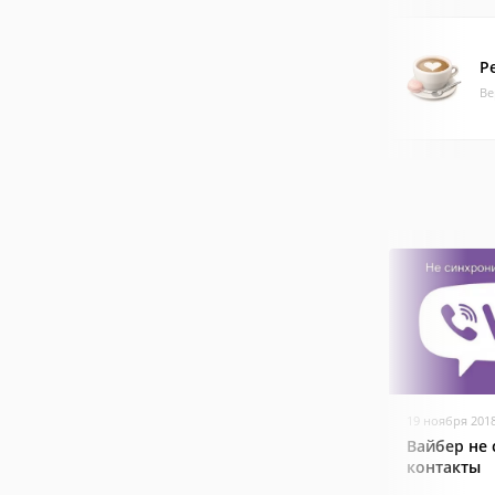
Р
Ве
19 ноября 201
Вайбер не
контакты