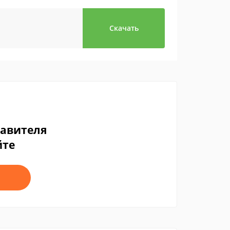
Скачать
тавителя
йте