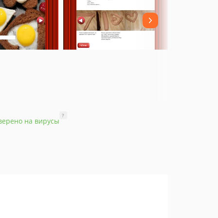
?
верено на вирусы