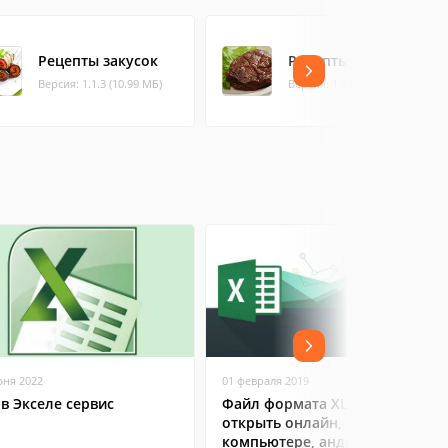
Рецепты закусок
Рецепты из мяса
Версия: 1.1.3 (10.99 МБ)
Версия: 1.1.3 (16.13 МБ)
юня 2022
01 февраля 2019
 в Экселе сервис
Файл формата XLS: чем
открыть онлайн, на
компьютере, андроиде