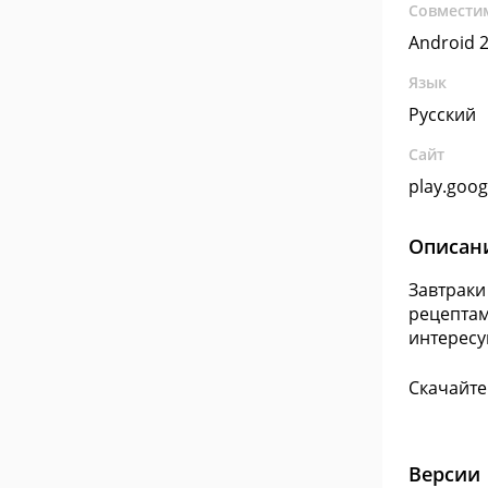
Совмести
Android 2
Язык
Русский
Сайт
play.goo
Описан
Завтраки
рецептам
интересу
Скачайте 
Версии