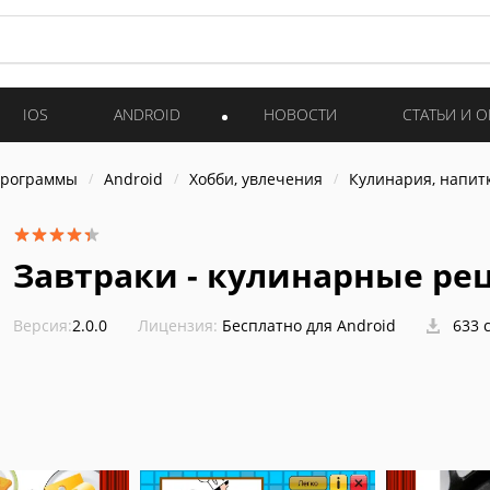
IOS
ANDROID
НОВОСТИ
СТАТЬИ И 
программы
Android
Хобби, увлечения
Кулинария, напит
Завтраки - кулинарные ре
Версия:
2.0.0
Лицензия:
Бесплатно для Android
633 