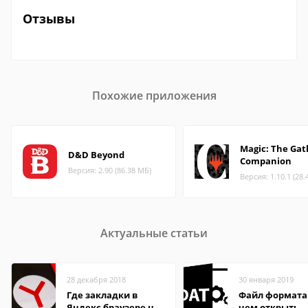
Отзывы
Похожие приложения
Magic: The Gat
D&D Beyond
Companion
Версия: 2.90 (86.38 МБ)
Версия: 1.10.1 (28.
Актуальные статьи
28 декабря 2018
30 января 2019
Где закладки в
Файл формата
Яндекс браузере на
чем открыть,