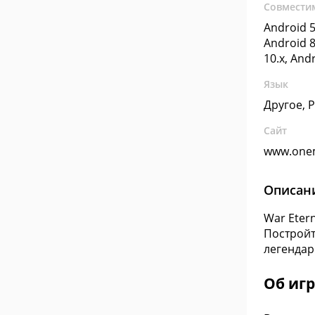
Совмести
Android 5
Android 8
10.x, And
Язык
Другое, 
Сайт
www.one
Описан
War Eter
Постройт
легендар
Об игр