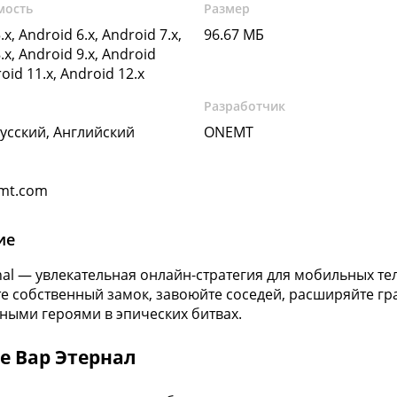
мость
Размер
.x, Android 6.x, Android 7.x,
96.67 МБ
.x, Android 9.x, Android
roid 11.x, Android 12.x
Разработчик
Русский, Английский
ONEMT
mt.com
ие
nal — увлекательная онлайн-стратегия для мобильных те
е собственный замок, завоюйте соседей, расширяйте гр
ными героями в эпических битвах.
е Вар Этернал