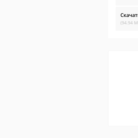
Скачат
(94.94 М