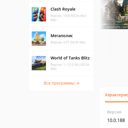
Clash Royale
Версия: 150535029 (44.6
МБ)
Мегаполис
Версия: 4.07 (50.95 МБ)
World of Tanks Blitz
Версия: 11.12.0.39 (120.54
МБ)
Все программы →
Характери
Версия
10.0.188