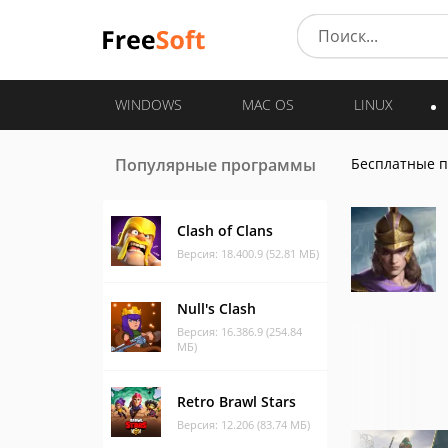
WINDOWS
MAC OS
LINUX
Популярные программы
Бесплатные 
Clash of Clans
Версия: 18.400.9 (52.81 МБ)
Null's Clash
Версия: 16.386.9 (254.84
МБ)
Retro Brawl Stars
Версия: 12.206 (83.74 МБ)