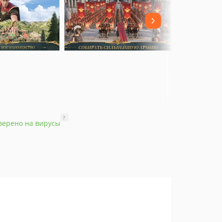
?
верено на вирусы