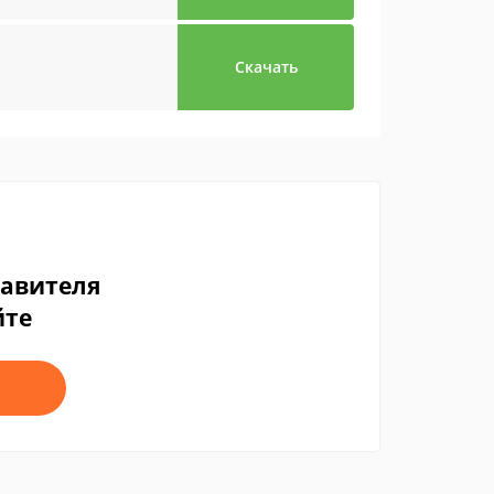
Скачать
тавителя
йте