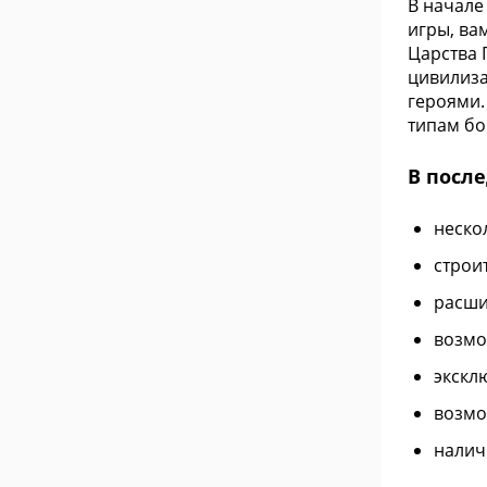
В начале
игры, ва
Царства 
цивилиза
героями.
типам бо
В после
неско
строи
расши
возмо
экскл
возмо
налич