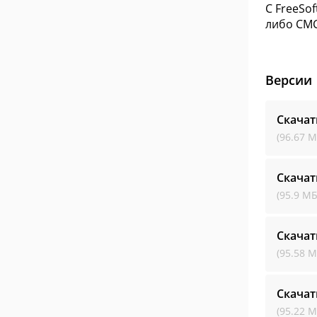
С FreeSof
либо СМС
Версии
Скачат
(96.67 М
Скачат
(95.9 МБ
Скачат
(95.58 М
Скачат
(95.22 М