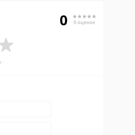
0
0 оценок
и