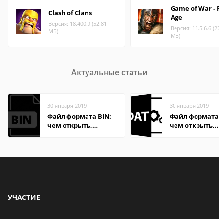
Game of War - 
Clash of Clans
Age
Версия: 18.400.9 (52.81
Версия: 11.5.6.6 (2
МБ)
МБ)
Актуальные статьи
30 января 2019
30 января 2019
Файл формата BIN:
Файл формата
чем открыть,
чем открыть,
описание,
описание,
особенности
особенности
УЧАСТИЕ