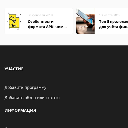
08 февраля 2019
13 марта 2019
Особенности
Топ-5 прилож
формата APK: чем
для учёта фин
открыть файл на
на Android
компьютере и
Андроид-смартфоне
УЧАСТИЕ
Добавить программу
Добавить обзор или статью
ИНФОРМАЦИЯ