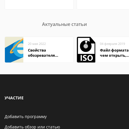
Актуальные статьи
20 мая 2022
04 февраля 2019
Свойства
Файл формата 
обозревателя
чем открыть,
Internet Explorer где
описание,
находится
особенности
УЧАСТИЕ
Добавить программу
Добавить обзор или статью