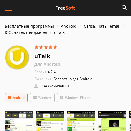
Бесплатные программы
Android
Связь, чаты, email
ICQ, чаты, пейджеры
uTalk
uTalk
Для Android
Версия:
4.2.4
Лицензия:
Бесплатно для Android
734 скачиваний
Android
Windows
Windows Phone