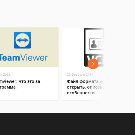
ая 2022
22 февраля 2019
mviewer: что это за
Файл формата vcf: чем
грамма
открыть, описание,
особенности