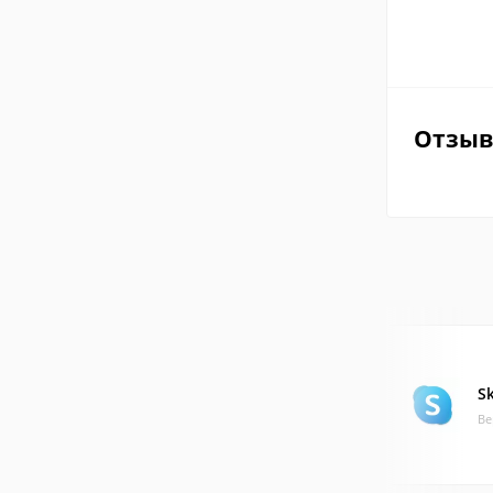
Отзы
S
Ве