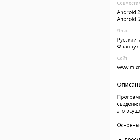
Совмести
Android 2
Android 5
Язык
Русский,
Француз
Сайт
www.micr
Описан
Программ
сведения
это осущ
Основные
просм