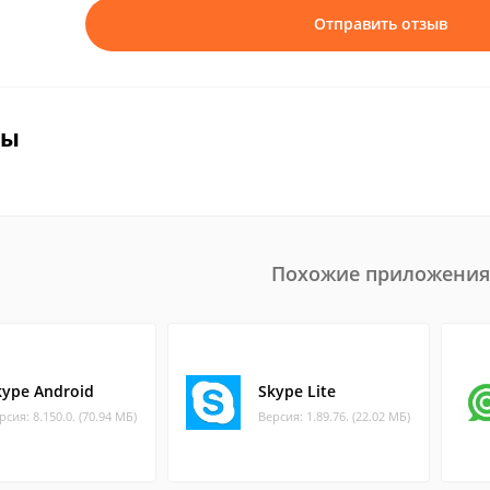
Отправить отзыв
вы
Похожие приложения
kype Android
Skype Lite
рсия: 8.150.0. (70.94 МБ)
Версия: 1.89.76. (22.02 МБ)