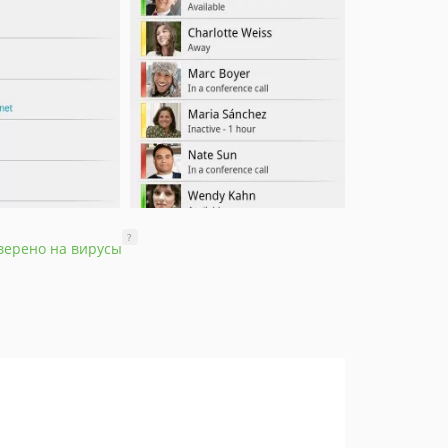
?
верено на вирусы