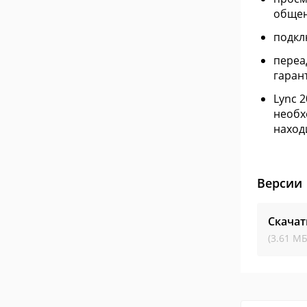
общен
подкл
переа
гаран
Lync 
необх
наход
Версии
Скачат
(3.61 МБ