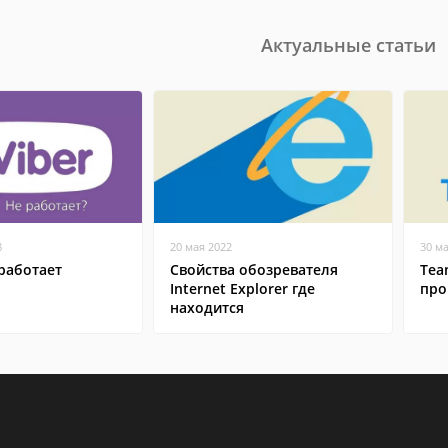
Актуальные статьи
8
20 мая 2022
30 м
работает
Свойства обозревателя
Tea
Internet Explorer где
про
находится