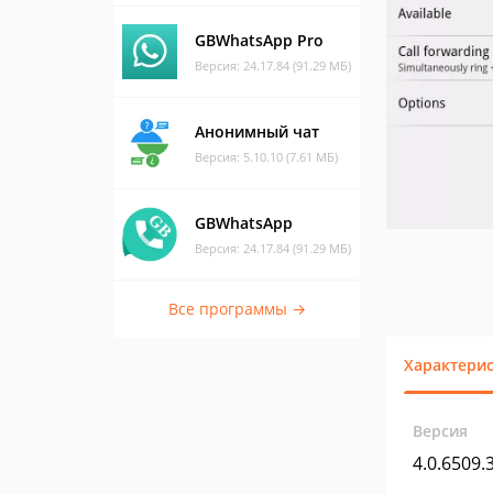
GBWhatsApp Pro
Версия: 24.17.84 (91.29 МБ)
Анонимный чат
Версия: 5.10.10 (7.61 МБ)
GBWhatsApp
Версия: 24.17.84 (91.29 МБ)
Все программы →
Характери
Версия
4.0.6509.