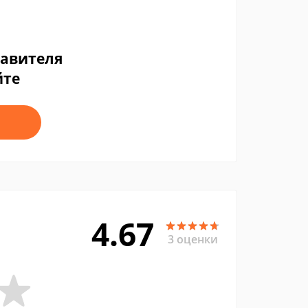
тавителя
йте
4.67
3 оценки