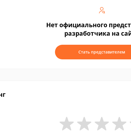
Нет официального предс
разработчика на са
Стать представителем
нг