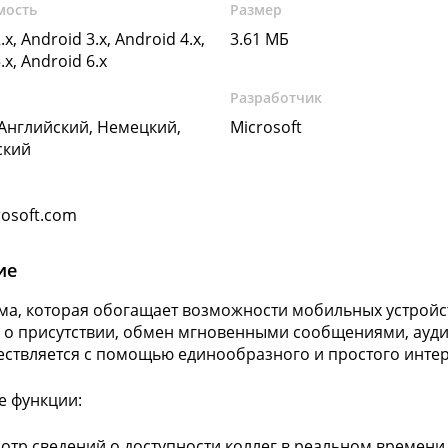
мость
Размер
.x, Android 3.x, Android 4.x,
3.61 МБ
.x, Android 6.x
Разработчик
 Английский, Немецкий,
Microsoft
ский
osoft.com
ие
а, которая обогащает возможности мобильных устройс
 о присутствии, обмен мгновенными сообщениями, ауди
ествляется с помощью единообразного и простого инте
 функции:
отр сведений о доступности коллег в реальном времени