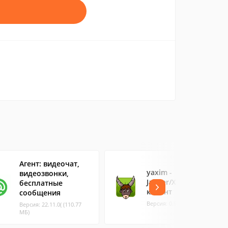
Агент: видеочат,
yaxim -
видеозвонки,
Jabber/XMPP
бесплатные
клиент
сообщения
Версия: 0.9.9b (2.53 МБ)
Версия: 22.11.0( (110.77
МБ)