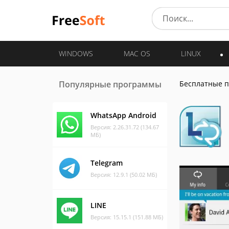
WINDOWS
MAC OS
LINUX
Популярные программы
Бесплатные 
WhatsApp Android
Версия: 2.26.31.72 (134.67
МБ)
Telegram
Версия: 12.9.1 (50.02 МБ)
LINE
Версия: 15.15.1 (151.88 МБ)