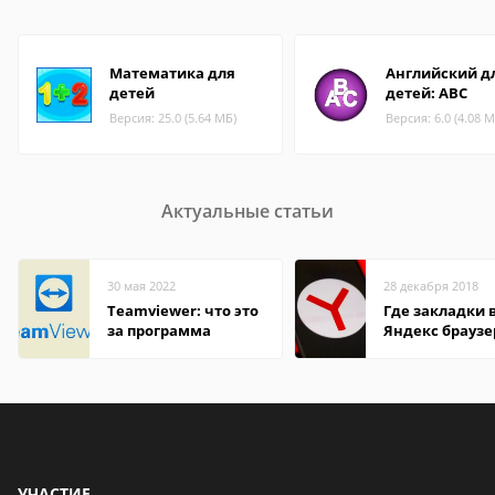
Математика для
Английский д
детей
детей: ABC
Версия: 25.0 (5.64 МБ)
Версия: 6.0 (4.08 М
Актуальные статьи
30 мая 2022
28 декабря 2018
Teamviewer: что это
Где закладки 
за программа
Яндекс браузе
Андроид теле
УЧАСТИЕ