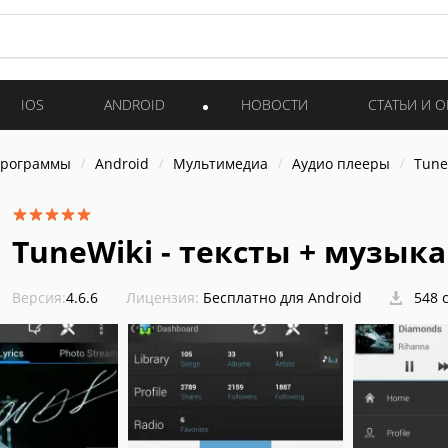
IOS
ANDROID
НОВОСТИ
СТАТЬИ И 
программы
Android
Мультимедиа
Аудио плееры
Tune
TuneWiki - тексты + музыка
Версия:
4.6.6
Лицензия:
Бесплатно для Android
548 