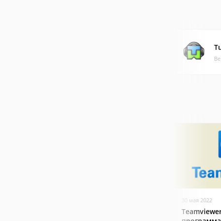
T
Ве
30 мая 2022
Teamviewer
программа