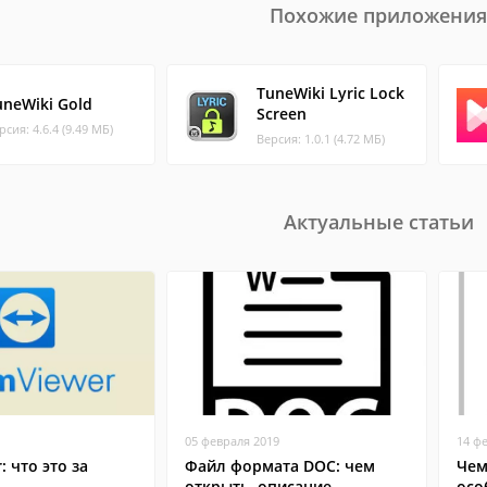
Похожие приложения
TuneWiki Lyric Lock
uneWiki Gold
Screen
рсия: 4.6.4 (9.49 МБ)
Версия: 1.0.1 (4.72 МБ)
Актуальные статьи
05 февраля 2019
14 ф
: что это за
Файл формата DOC: чем
Чем
открыть, описание,
осо