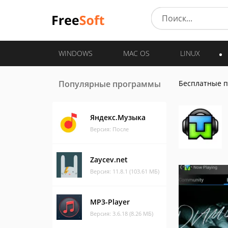
WINDOWS
MAC OS
LINUX
Популярные программы
Бесплатные 
Яндекс.Музыка
Версия: После
Zaycev.net
Версия: 11.8.1 (103.61 МБ)
MP3-Player
Версия: 3.6.18 (8.26 МБ)