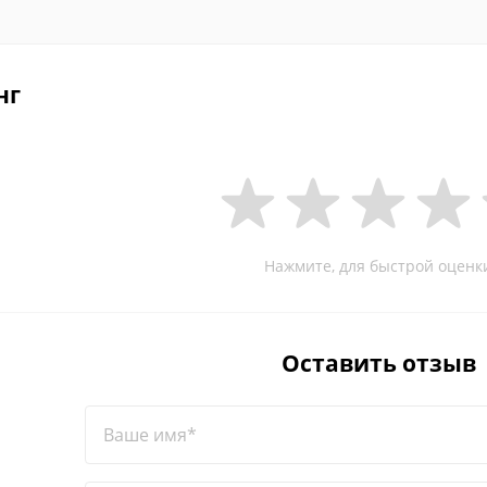
нг
Нажмите, для быстрой оценк
Оставить отзыв
Ваше имя*