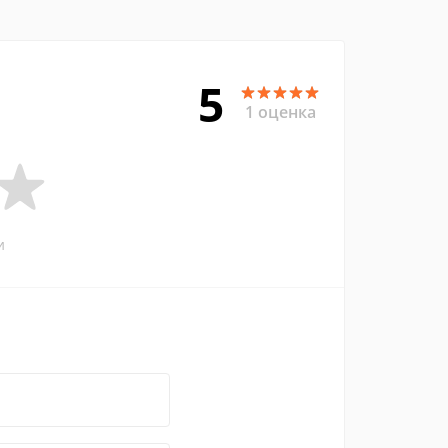
5
1 оценка
и