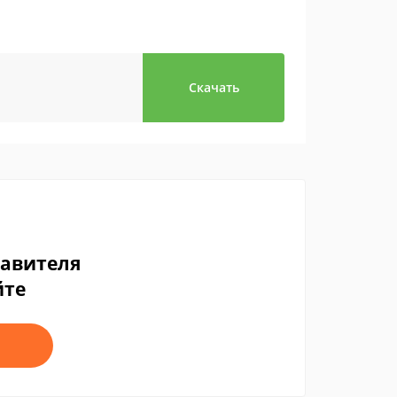
Скачать
тавителя
йте