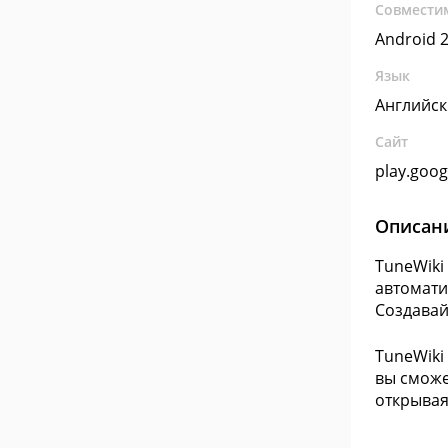
Совмести
Android 2
Язык
Английс
Сайт
play.goo
Описан
TuneWiki
автомати
Создавай
TuneWiki
вы сможе
открывая