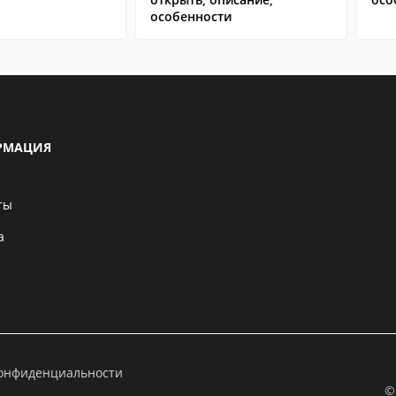
особенности
РМАЦИЯ
ты
а
конфиденциальности
©