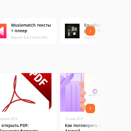
Musixmatch тексты
Equalizer music
+ плеер
player booster
Версия: 8.4.2 (34.04 МБ)
Версия: 2.28.02 (43.15 МБ)
евраля 2019
13 мая 2019
 открыть PDF:
Как поговорить с Яндекс
бенности формата
Алисой