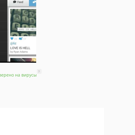
?
верено на вирусы