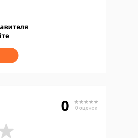
тавителя
йте
0
0 оценок