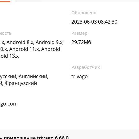
Обновлено
2023-06-03 08:42:30
мость
Размер
.x, Android 8.x, Android 9.x,
29.72Мб
0.x, Android 11.x, Android
roid 13.x
Разработчик
Русский, Английский,
trivago
й, Французский
ago.com
ь приложение trivago
6.66.0