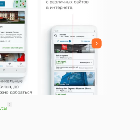
?
усы