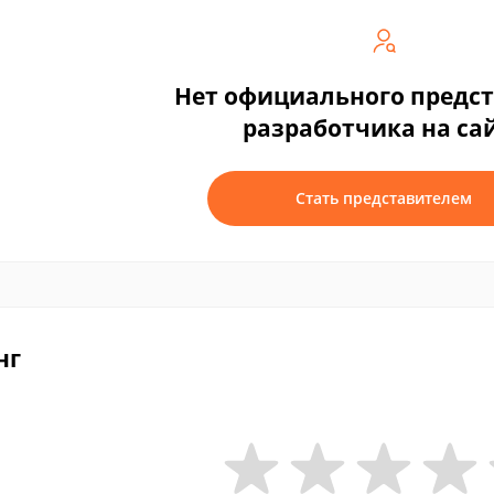
Нет официального предс
разработчика на са
Стать представителем
нг