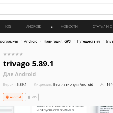
IOS
ANDROID
НОВОСТИ
СТАТЬИ И 
программы
Android
Навигация, GPS
Путешествия
triv
trivago 5.89.1
Для Android
Версия:
5.89.1
Лицензия:
Бесплатно для Android
164
Android
iOS