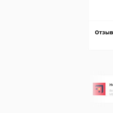
Отзы
H
Ве
МБ