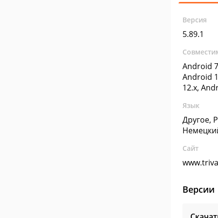
Версия
5.89.1
Совмести
Android 7
Android 1
12.x, And
Язык
Другое, 
Немецки
Сайт
www.triv
Версии
Скачат