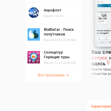
Аэрофлот
Версия: После
BlaBlaCar - Поиск
попутчиков
Версия: 6.9.0 (131.85 МБ)
Солнцетур
Горящие туры
Версия: 3.1.27 (22.62 МБ)
Все программы →
Характери