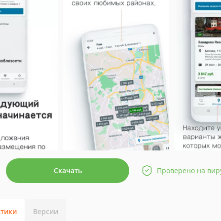
Скачать
Проверено на вир
стики
Версии