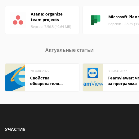
Asana: organize
Microsoft Plan
team projects
Версия: 1.18.39 (3
Версия: 7.56.5 (49.64 МБ)
Актуальные статьи
20 мая 2022
30 мая 2022
Свойства
Teamviewer: чт
обозревателя
за программа
Internet Explorer где
находится
УЧАСТИЕ