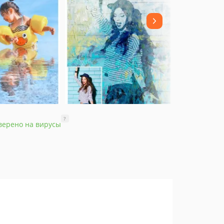
?
верено на вирусы