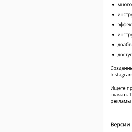
много
инстр
эффек
инстр
доабв
досту
Созданны
Instagram
Ищете пр
скачать 
рекламы 
Версии