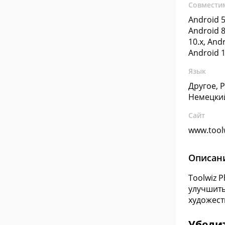
Совмести
Android 5
Android 8
10.x, Andr
Android 1
Язык
Другое, 
Немецки
Сайт
www.tool
Описан
Toolwiz 
улучшить
художест
Убедит