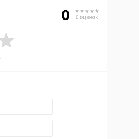
0
0 оценок
и