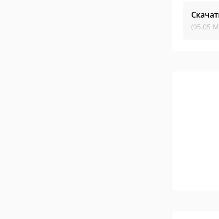
Скачат
(95.05 М