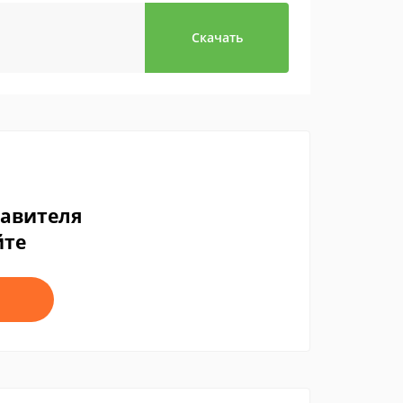
Скачать
тавителя
йте