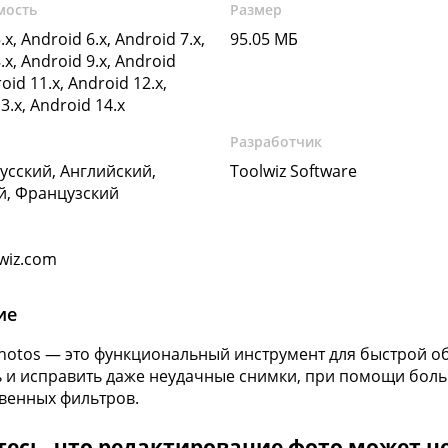
мость
Размер
.x, Android 6.x, Android 7.x,
95.05 МБ
.x, Android 9.x, Android
oid 11.x, Android 12.x,
3.x, Android 14.x
Разработчик
Русский, Английский,
Toolwiz Software
й, Французский
wiz.com
ие
Photos — это функциональный инструмент для быстрой о
 и исправить даже неудачные снимки, при помощи бол
венных фильтров.
есь, что редактирование фото может не