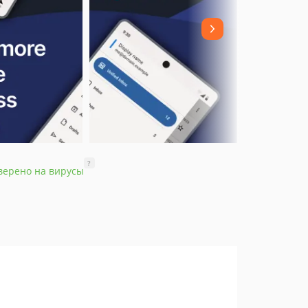
?
верено на вирусы