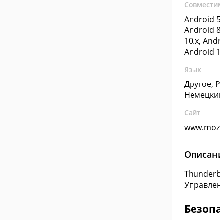
Совмести
Android 5
Android 8
10.x, Andr
Android 1
Язык
Другое, 
Немецки
Сайт
www.mozi
Описан
Thunderb
Управлен
Безоп