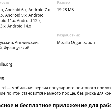
мость
Размер
.x, Android 6.x, Android 7.x,
19.28 МБ
.x, Android 9.x, Android
oid 11.x, Android 12.x,
3.x, Android 14.x
Разработчик
Русский, Английский,
Mozilla Organization
й, Французский
lla.org
ие
ird — мобильная версия популярного почтового приложе
ие почтой становится намного проще, без риска для ко
асное и бесплатное приложение для раб