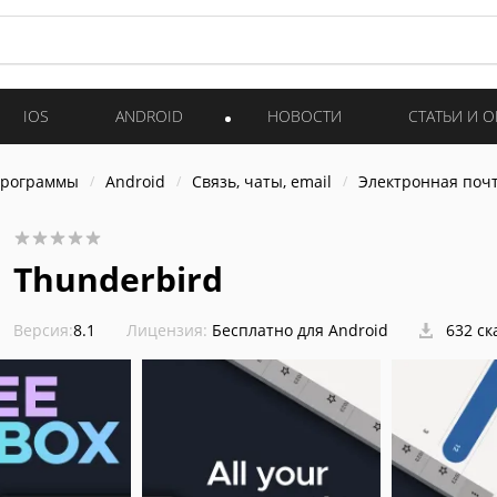
IOS
ANDROID
НОВОСТИ
СТАТЬИ И 
программы
Android
Связь, чаты, email
Электронная поч
Thunderbird
Версия:
8.1
Лицензия:
Бесплатно для Android
632 ск