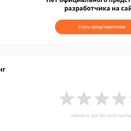
разработчика на са
Стать представителем
нг
Нажмите, для быстрой оценк