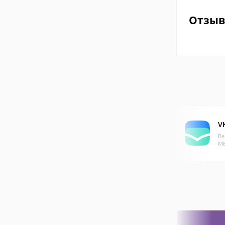
Отзы
V
Ве
МБ