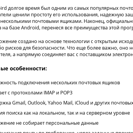
ird долгое время был одним из самых популярных почто
тели ценили простоту его использования, надежную за
 несколькими почтовыми ящиками. Наконец, официальный
в на базе Android, перенеся все преимущества этой про
ожение создано на основе технологии с открытым исходн
бо рисков для безопасности. Что еще более важно, оно 
теля, а напрямую соединяет вас с поставщиком электро
ые особенности:
жность подключения нескольких почтовых ящиков
ает с протоколами IMAP и POP3
ржка Gmail, Outlook, Yahoo Mail, iCloud и других почтов
ия поиска как на локальном, так и на серверном уровне
жение не собирает персональные данные