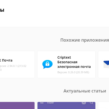
вы
Похожие приложения
Criptext
K Почта
Безопасная
рсия: 2.94.0.1 (213.02
электронная почта
)
Версия: 0.26.0 (20.39 МБ)
Актуальные статьи