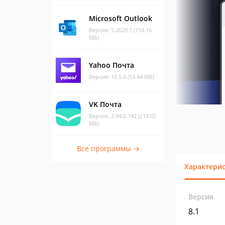
Microsoft Outlook
Версия: 5.2628.1 (154.16
МБ)
Yahoo Почта
Версия: 10.5.0 (53.44 МБ)
VK Почта
Версия: 2.94.0.142 (213.02
МБ)
Все программы →
Характери
Версия
8.1