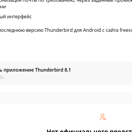
онизация почты по требованию, через заданные промеж
ени
ый интерфейс
последнюю версию Thunderbird для Android с сайта free
ь приложение Thunderbird
8.1
Б)
Нет официального предс