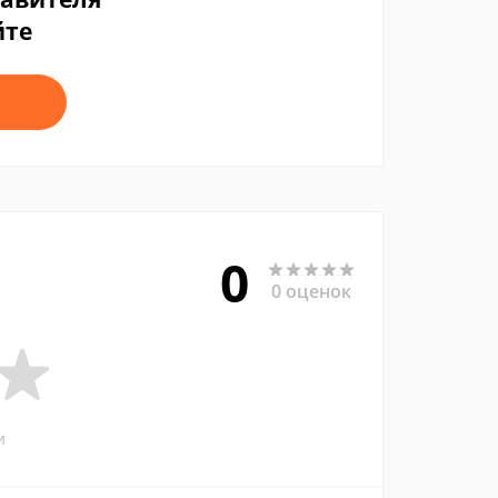
йте
0
0 оценок
и