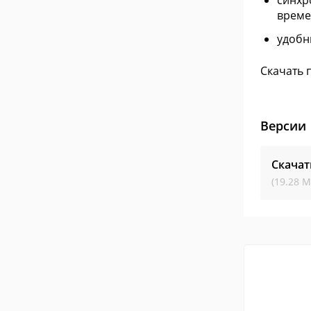
синхр
врем
удобн
Скачать 
Версии
Скачат
(19.28 М