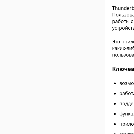
Thunderb
Пользова
работы с
устройст
Это прил
каких-ли
пользова
Ключев
возмо
работ
подде
функц
прило