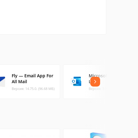
Fly — Email App For
Microsoft Outlook
All Mail
Lite
Версия: 14.75.0. (96.68 МБ)
Версия: 3.58.0 (7.8 МБ)