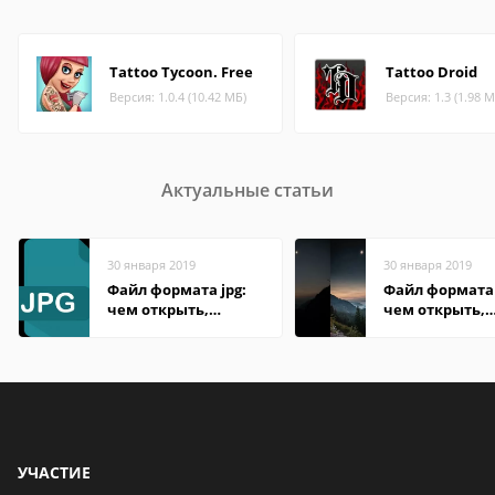
Tattoo Tycoon. Free
Tattoo Droid
Версия: 1.0.4 (10.42 МБ)
Версия: 1.3 (1.98 М
Актуальные статьи
30 января 2019
30 января 2019
Файл формата jpg:
Файл формата 
чем открыть,
чем открыть,
описание,
описание,
особенности
особенности
УЧАСТИЕ