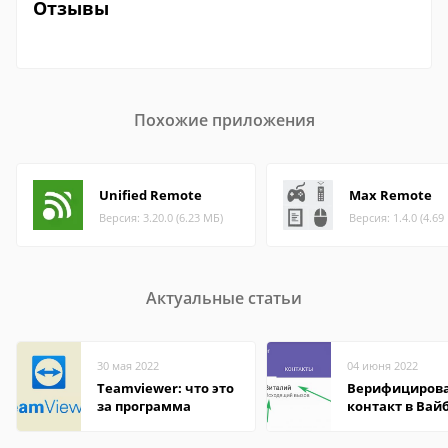
Отзывы
Похожие приложения
Unified Remote
Max Remote
Версия: 3.20.0 (6.23 МБ)
Версия: 1.4.0 (4.69
Актуальные статьи
30 мая 2022
04 июня 2022
Teamviewer: что это
Верифициров
за программа
контакт в Вай
что это значит