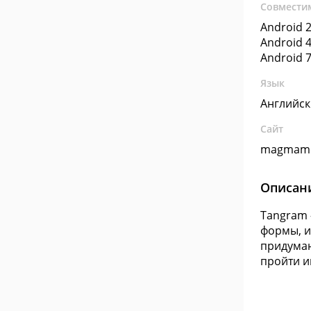
Совмести
Android 2
Android 4
Android 7
Язык
Английс
Сайт
magmamo
Описан
Tangram 
формы, и
придуман
пройти и