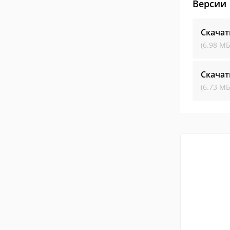
Версии
Скача
(6.98 МБ
Скача
(6.73 МБ