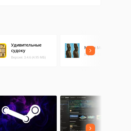
Удивительные
Моаи Маджонг
судоку
Версия: 1.0.1 (1.71 МБ)
Версия: 3.4.6 (4.95 МБ)