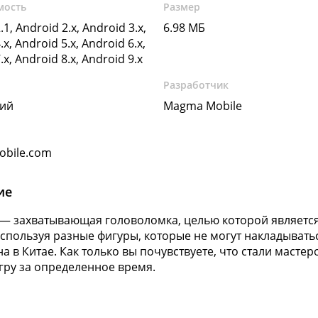
мость
Размер
.1, Android 2.x, Android 3.x,
6.98 МБ
.x, Android 5.x, Android 6.x,
.x, Android 8.x, Android 9.x
Разработчик
кий
Magma Mobile
bile.com
ие
— захватывающая головоломка, целью которой являетс
спользуя разные фигуры, которые не могут накладывать
а в Китае. Как только вы почувствуете, что стали масте
гру за определенное время.