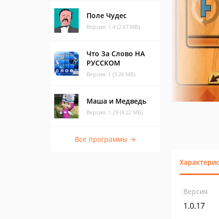
Поле Чудес
Версия: 1.4 (2.67 МБ)
Что За Слово НА
РУССКОМ
Версия: 1 (3.26 МБ)
Маша и Медведь
Версия: 1.29 (4.22 МБ)
Все программы →
Характери
Версия
1.0.17