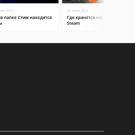
юня 2022
04 июня 2022
 в папке Стим находятся
Где хранятся скриншоты в
ы
Steam