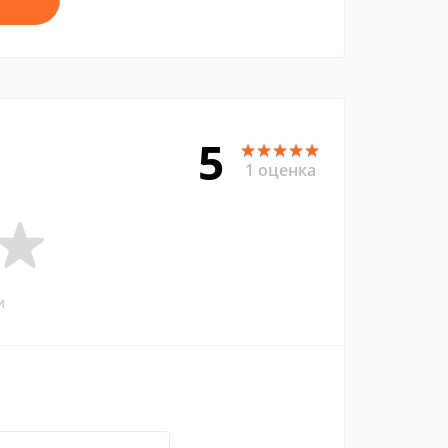
5
1 оценка
и