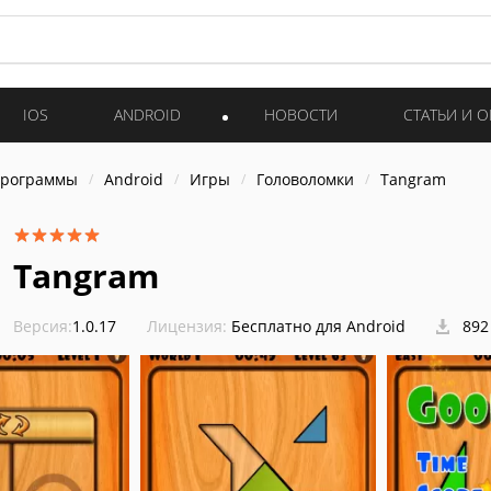
IOS
ANDROID
НОВОСТИ
СТАТЬИ И 
программы
Android
Игры
Головоломки
Tangram
Tangram
Версия:
1.0.17
Лицензия:
Бесплатно для Android
892