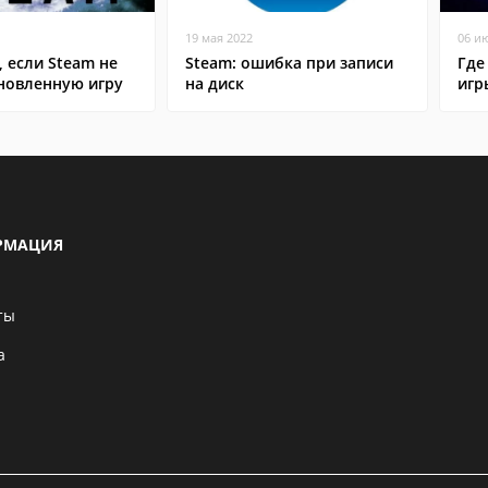
19 мая 2022
06 и
, если Steam не
Steam: ошибка при записи
Где
ановленную игру
на диск
игр
РМАЦИЯ
ты
а