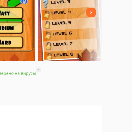
?
верено на вирусы