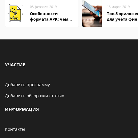
08 февраля 2019
13 марта 2019
Особенности
Топ-5 прилож
формата APK: чем
для учёта фин
открыть файл на
на Android
компьютере и
Андроид-смартфоне
УЧАСТИЕ
Добавить программу
Добавить обзор или статью
ИНФОРМАЦИЯ
Контакты