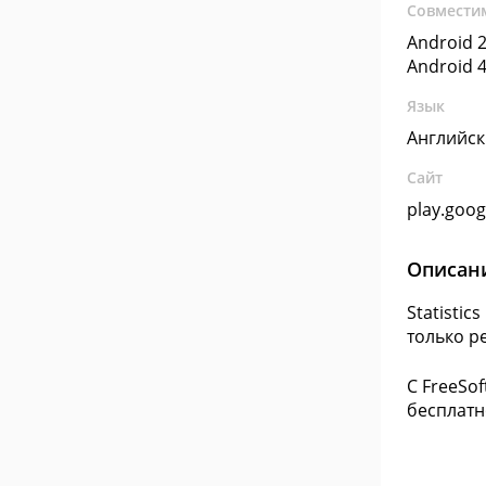
Совмести
Android 2
Android 4
Язык
Английс
Сайт
play.goo
Описан
Statisti
только р
С FreeSof
бесплатн