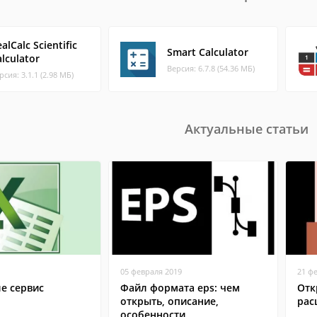
alCalc Scientific
Smart Calculator
lculator
Версия: 6.7.8 (54.36 МБ)
рсия: 3.1.1 (2.98 МБ)
Актуальные статьи
05 февраля 2019
21 ф
ле сервис
Файл формата eps: чем
Отк
открыть, описание,
рас
особенности