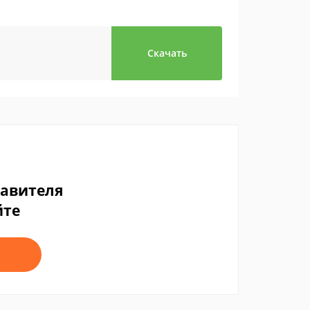
Скачать
тавителя
йте