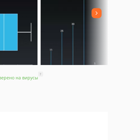
?
верено на вирусы