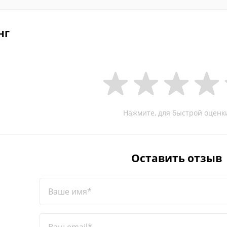
нг
Нажмите, для быстрой оценк
Оставить отзыв
Ваше имя*