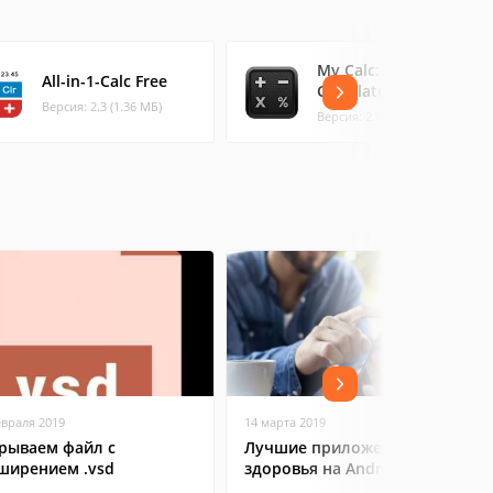
My Calc: Scientific
All-in-1-Calc Free
Calculator
Версия: 2.3 (1.36 МБ)
Версия: 2.9.2 (2.02 МБ)
евраля 2019
14 марта 2019
рываем файл с
Лучшие приложения для
ширением .vsd
здоровья на Android