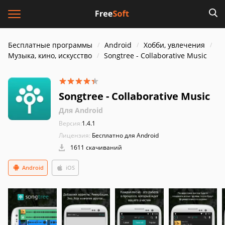
Бесплатные программы
Android
Хобби, увлечения
Музыка, кино, искусство
Songtree - Collaborative Music
Songtree - Collaborative Music
Для Android
Версия:
1.4.1
Лицензия:
Бесплатно для Android
1611 скачиваний
Android
iOS