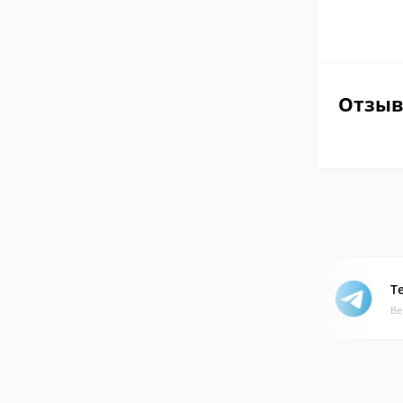
Отзы
T
Ве