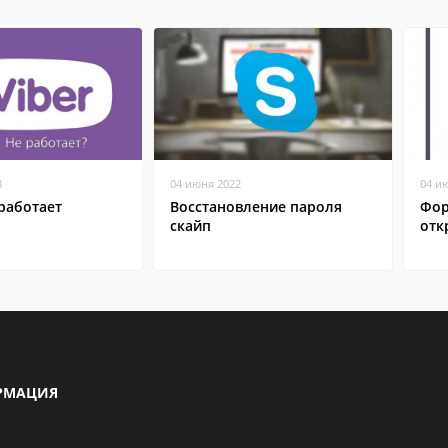
8
04 июня 2022
04 и
работает
Восстановление пароля
Фор
скайп
отк
РМАЦИЯ