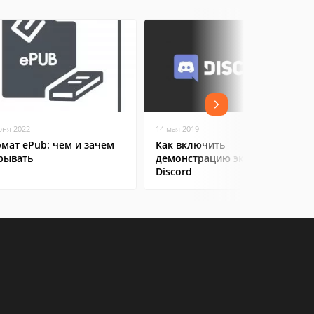
юня 2022
14 мая 2019
мат ePub: чем и зачем
Как включить
рывать
демонстрацию экрана в
Discord