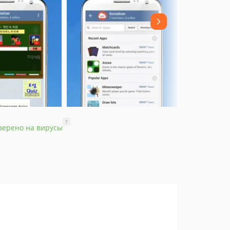
?
верено на вирусы