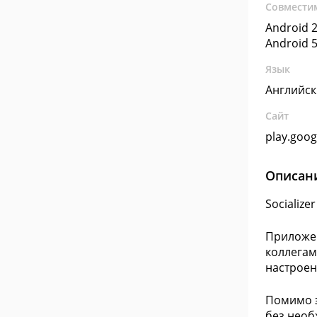
Совмести
Android 2
Android 5
Язык
Английс
Сайт
play.goo
Описан
Socializ
Приложен
коллегам
настроен
Помимо э
без необ