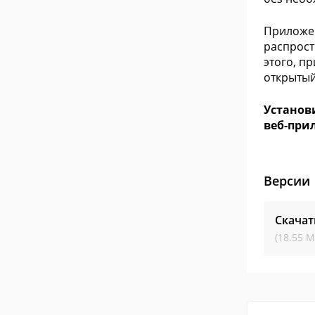
Приложен
распрост
этого, п
открытый
Установ
веб-при
Версии
Скачат
(18.55 М