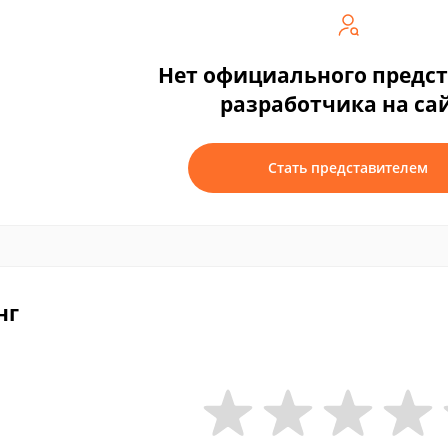
Нет официального предс
разработчика на са
Стать представителем
нг