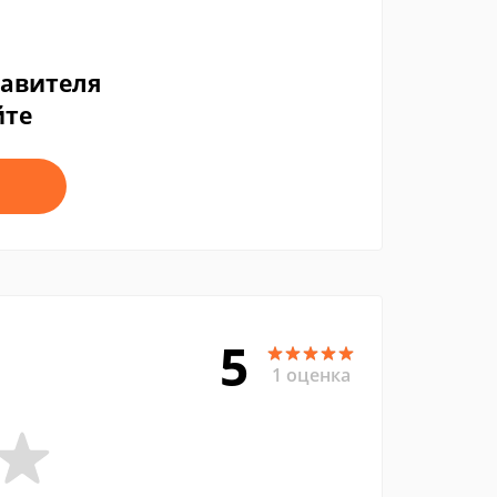
тавителя
йте
5
1 оценка