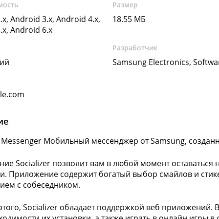
мость
Размер
.x, Android 3.x, Android 4.x,
18.55 МБ
.x, Android 6.x
Разработчик
кий
Samsung Electronics, Softw
gle.com
ие
er Messenger Мобильный мессенджер от Samsung, созданн
ие Socializer позволит вам в любой момент оставаться 
и. Приложение содержит богатый выбор смайлов и стик
ием с собеседником.
того, Socializer обладает поддержкой веб приложений. 
ходимости их установки, а также играть в онлайн игры в 