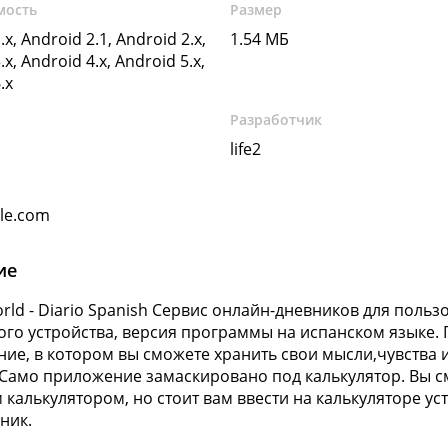
мость
Размер
.x, Android 2.1, Android 2.x,
1.54 МБ
.x, Android 4.x, Android 5.x,
.x
Разработчик
life2
gle.com
ие
orld - Diario Spanish Сервис онлайн-дневников для польз
го устройства, версия программы на испанском языке
ие, в котором вы сможете хранить свои мысли,чувства и 
 Само приложение замаскировано под калькулятор. Вы 
калькулятором, но стоит вам ввести на калькуляторе ус
ник.