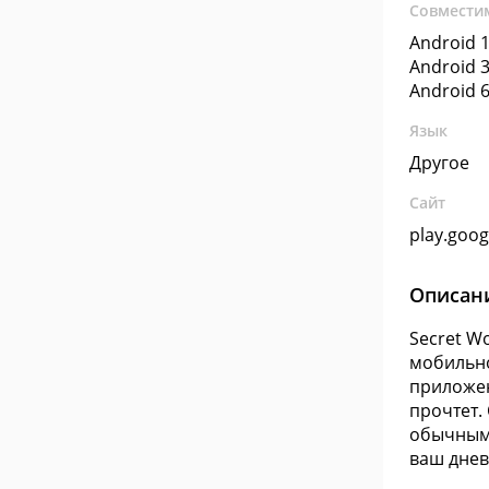
Совмести
Android 1
Android 3
Android 6
Язык
Другое
Сайт
play.goo
Описан
Secret W
мобильно
приложен
прочтет.
обычным 
ваш днев