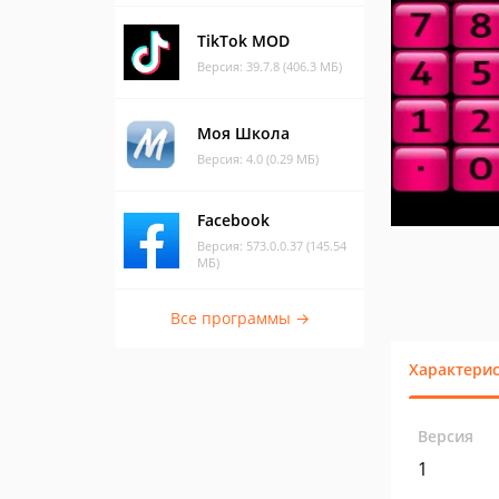
TikTok MOD
Версия: 39.7.8 (406.3 МБ)
Моя Школа
Версия: 4.0 (0.29 МБ)
Facebook
Версия: 573.0.0.37 (145.54
МБ)
Все программы →
Характери
Версия
1