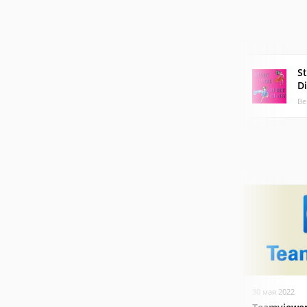
St
D
Ве
30 мая 2022