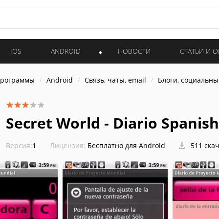
IOS
ANDROID
НОВОСТИ
СТАТЬИ И 
программы
Android
Связь, чаты, email
Блоги, социальны
Secret World - Diario Spanish
Версия:
1
Лицензия:
Бесплатно для Android
511 ска