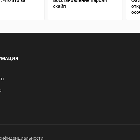
: что это за
Восстановление пароля
Фай
скайп
отк
осо
РМАЦИЯ
ты
а
конфиденциальности