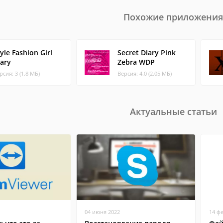
Похожие приложения
yle Fashion Girl
Secret Diary Pink
iary
Zebra WDP
рсия: 3 (1.8 МБ)
Версия: 4.0 (2.05 МБ)
Актуальные статьи
04 июня 2022
14 ф