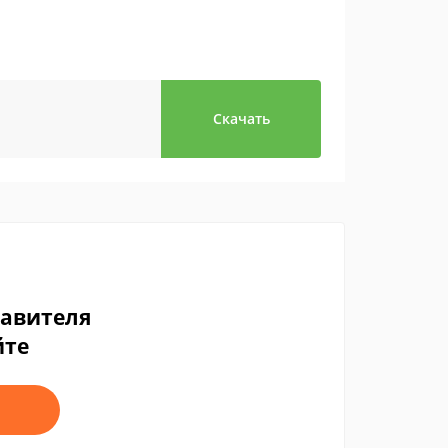
Скачать
тавителя
йте