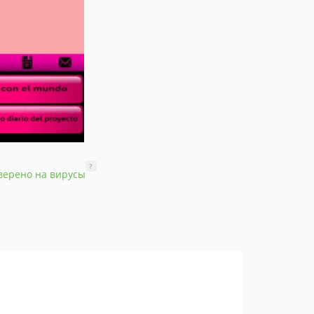
?
верено на вирусы