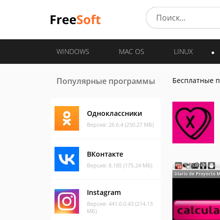
WINDOWS
MAC OS
LINUX
Популярные программы
Бесплатные 
Одноклассники
Версия: 26.6.4 (250.27 МБ)
ВКонтакте
Версия: 8.185 (175.24 МБ)
Instagram
Версия: 441.0.0.43 (214.13
МБ)