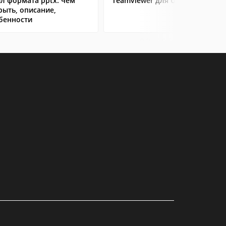
л формата pptx: чем
Teamviewer для Ubuntu
рыть, описание,
бенности