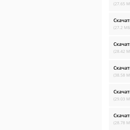
(27.65 М
Скачат
(27.2 МБ
Скачат
(28.42 М
Скачат
(38.58 М
Скачат
(29.03 М
Скачат
(28.78 М