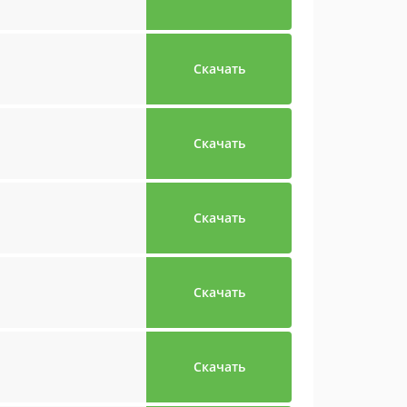
Скачать
Скачать
Скачать
Скачать
Скачать