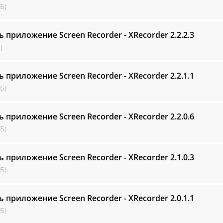
Б)
ь приложение Screen Recorder - XRecorder
2.2.2.3
)
ь приложение Screen Recorder - XRecorder
2.2.1.1
Б)
ь приложение Screen Recorder - XRecorder
2.2.0.6
Б)
ь приложение Screen Recorder - XRecorder
2.1.0.3
Б)
ь приложение Screen Recorder - XRecorder
2.0.1.1
Б)