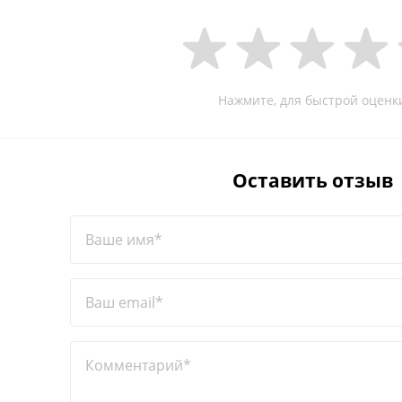
Нажмите, для быстрой оценк
Оставить отзыв
Ваше имя*
Ваш email*
Комментарий*