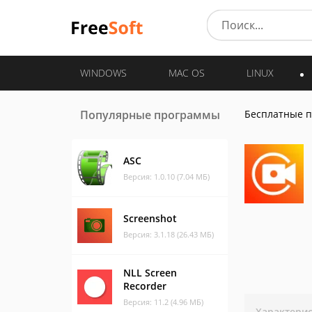
WINDOWS
MAC OS
LINUX
Популярные программы
Бесплатные 
ASC
Версия: 1.0.10 (7.04 МБ)
Screenshot
Версия: 3.1.18 (26.43 МБ)
NLL Screen
Recorder
Версия: 11.2 (4.96 МБ)
Характери