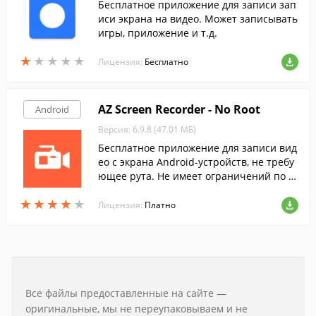
Бесплатное приложение для записи зап
иси экрана на видео. Может записывать
игры, приложение и т.д.
★
★
★
★
★
★
★
★
★
★
Лицензия:
Бесплатно
AZ Screen Recorder - No Root
Android
Версия: 6.9.8 (47.01 МБ)
Бесплатное приложение для записи вид
ео с экрана Android-устройств, не требу
ющее рута. Не имеет ограничений по в
ремени записи и не добавляет водяных
★
★
★
★
★
★
★
★
★
★
знаков.
Лицензия:
Платно
Все файлы предоставленные на сайте —
оригинальные, мы не переупаковываем и не