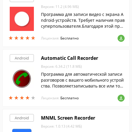
Версия: 11.2 (4.96 МБ)
Программа для записи видео с экрана A
ndroid-устройств. Требует наличия прав
суперпользователя.Благодаря этой прог
рамме, вы сможете записывать обучаю
★
★
★
★
★
★
★
★
★
★
щие видео, рекламу своих приложений,
Лицензия:
Бесплатно
а так же обычные видео клипы со звуко
м.
Automatic Call Recorder
Android
Версия: 6.34.2 (11.8 МБ)
Программа для автоматической записи
разговоров с вашего мобильного устрой
ства. Позволяетзаписывать все или толь
ко звонки с незнакомых номеров.
★
★
★
★
★
★
★
★
★
★
Лицензия:
Бесплатно
MNML Screen Recorder
Android
Версия: 1.0.13 (4.42 МБ)