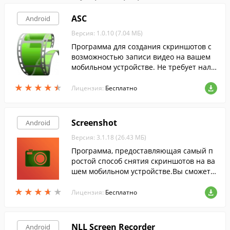
ASC
Android
Версия: 1.0.10 (7.04 МБ)
Программа для создания скриншотов с
возможностью записи видео на вашем
мобильном устройстве. Не требует нали
чия root-прав.
★
★
★
★
★
★
★
★
★
★
Лицензия:
Бесплатно
Screenshot
Android
Версия: 3.1.18 (26.43 МБ)
Программа, предоставляющая самый п
ростой способ снятия скриншотов на ва
шем мобильном устройстве.Вы сможете
создавать снимки экрана простым нажа
★
★
★
★
★
★
★
★
★
★
тием на экран устройства.
Лицензия:
Бесплатно
NLL Screen Recorder
Android