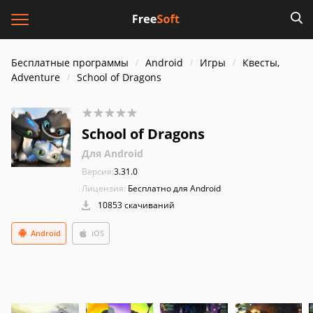
Бесплатные программы
Android
Игры
Квесты,
Adventure
School of Dragons
School of Dragons
Для Android
Версия:
3.31.0
Лицензия:
Бесплатно для Android
10853 скачиваний
Android
iOS