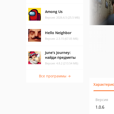
Among Us
Версия: 2026.6.5 (25.5 МБ)
Hello Neighbor
Версия: 2.3.15 (67.05 МБ)
June’s Journey:
найди предметы
Версия: 4.8.2 (213.54 МБ)
Все программы →
Характери
Версия
1.0.6