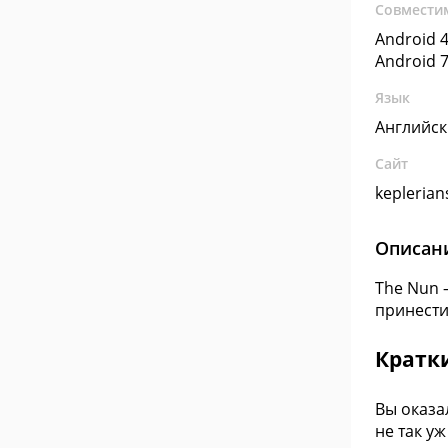
Совмести
Android 4
Android 7
Язык
Английс
Сайт
kepleria
Описан
The Nun 
принести
Кратк
Вы оказа
не так у