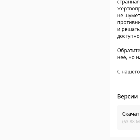
странная
жертвопр
не шумет
противни
и решать
доступно
Обратите
неё, но 
С нашего
Версии
Скачат
(63.88 М