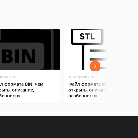
нваря 2019
15 февраля 2019
л формата BIN: чем
Файл формата stl: чем
рыть, описание,
открыть, описания,
бенности
особенности