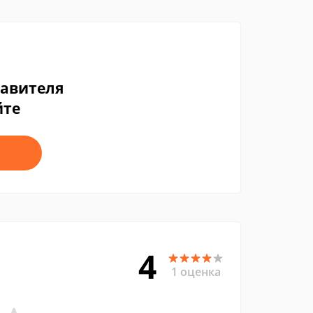
тавителя
йте
4
1 оценка