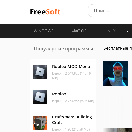
WINDOWS
MAC OS
LINUX
Популярные программы
Бесплатные 
Roblox MOD Menu
Версия: 2.649.875 (146.19
МБ)
Roblox
Версия: 2.733.988 (92.6 МБ)
Craftsman: Building
Craft
Версия: 1.93 (210.58 МБ)