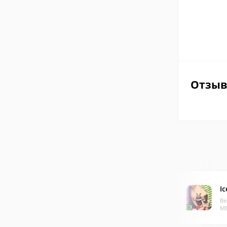
Отзы
I
Ве
МБ