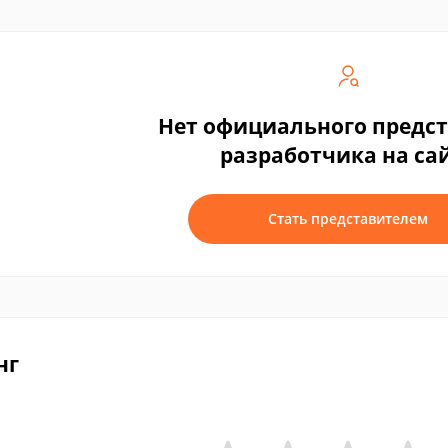
Нет официального предс
разработчика на са
Стать представителем
нг