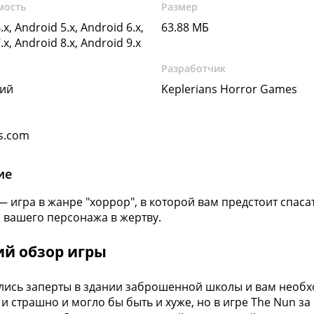
мость
Размер
.x, Android 5.x, Android 6.x,
63.88 МБ
.x, Android 8.x, Android 9.x
Разработчик
кий
Keplerians Horror Games
ns.com
ие
— игра в жанре "хоррор", в которой вам предстоит спаса
 вашего персонажа в жертву.
ий обзор игры
лись заперты в здании заброшенной школы и вам необхо
ж и страшно и могло бы быть и хуже, но в игре The Nun з