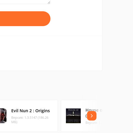
House of Slendrina
Evil Nun 2 : Origins
(Free)
Версия: 1.3.5147 (186.26
МБ)
Версия: 1.5.5 (60.23 МБ)