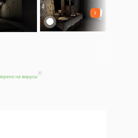
?
верено на вирусы