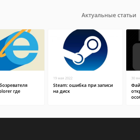
Актуальные статьи
19 мая 2022
30 я
бозревателя
Steam: ошибка при записи
Фай
plorer где
на диск
отк
осо