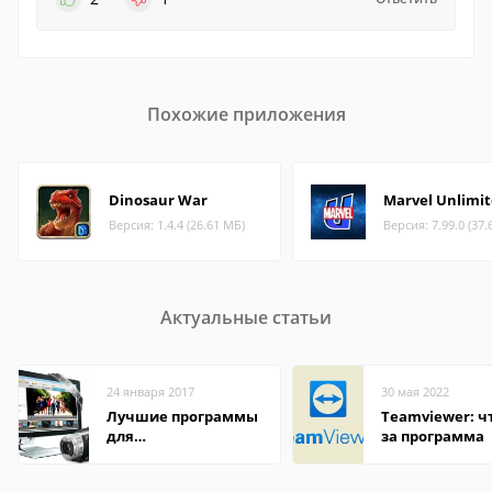
Похожие приложения
Dinosaur War
Marvel Unlimi
Версия: 1.4.4 (26.61 МБ)
Версия: 7.99.0 (37.
Актуальные статьи
24 января 2017
30 мая 2022
Лучшие программы
Teamviewer: чт
для
за программа
редактирования
видео: подробные