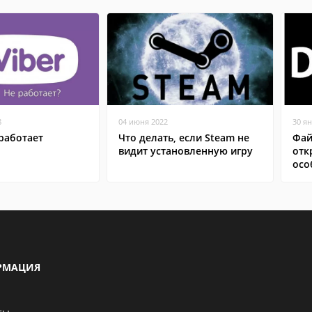
8
04 июня 2022
30 я
работает
Что делать, если Steam не
Фай
видит установленную игру
отк
осо
РМАЦИЯ