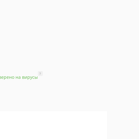
?
верено на вирусы