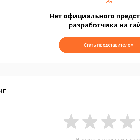
Нет официального предс
разработчика на са
Стать представителем
нг
Нажмите, для быстрой оценк