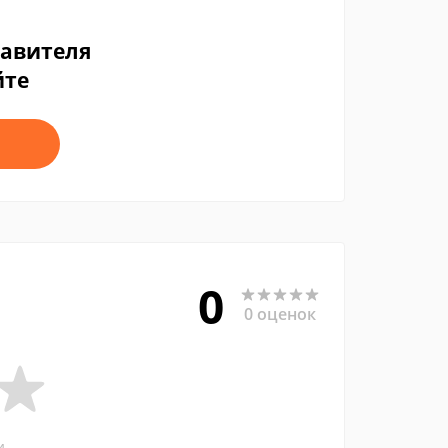
тавителя
йте
0
0 оценок
и