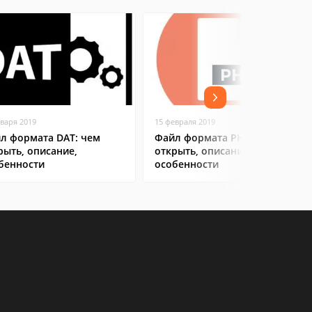
нваря 2019
15 февраля 2019
л формата DAT: чем
Файл формата PHP: чем
рыть, описание,
открыть, описание,
бенности
особенности