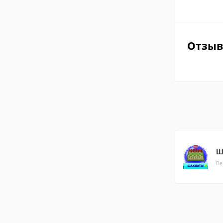
Отзы
Ш
Ве