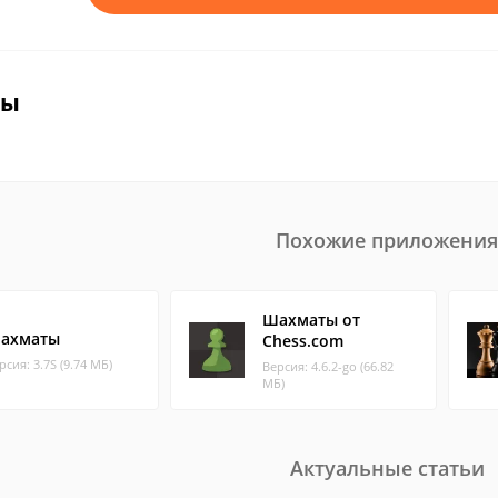
вы
Похожие приложения
Шахматы от
ахматы
Chess.com
рсия: 3.7S (9.74 МБ)
Версия: 4.6.2-go (66.82
МБ)
Актуальные статьи