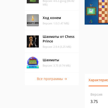
Версия: 4.6.2-goog (66.82
МБ)
Ход конем
Версия: 1.0 (1.47 МБ)
Шахматы от Chess
Prince
Версия: 2.9.4 (3.25 МБ)
Шахматы
Версия: 3.7S (9.74 МБ)
Все программы →
Характери
Версия
3.7S