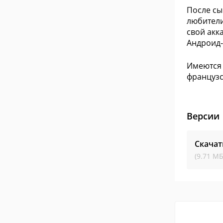
После сы
любители
свой акк
Андроид-
Имеются 
французс
Версии
Скача
(9.71 МБ