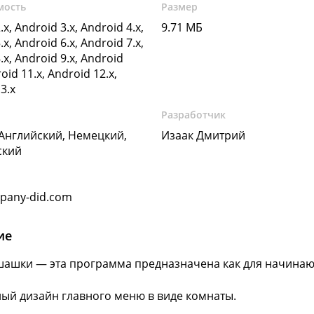
мость
Размер
.x, Android 3.x, Android 4.x,
9.71 МБ
.x, Android 6.x, Android 7.x,
.x, Android 9.x, Android
oid 11.x, Android 12.x,
3.x
Разработчик
 Английский, Немецкий,
Изаак Дмитрий
ский
pany-did.com
ие
шашки — эта программа предназначена как для начинающ
ый дизайн главного меню в виде комнаты.