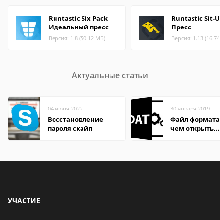
Runtastic Six Pack
Runtastic Sit-U
Идеальный пресс
Пресс
Версия: 1.8 (50.12 МБ)
Версия: 1.13 (16.7
Актуальные статьи
04 июня 2022
30 января 2019
Восстановление
Файл формата
пароля скайп
чем открыть,
описание,
особенности
УЧАСТИЕ