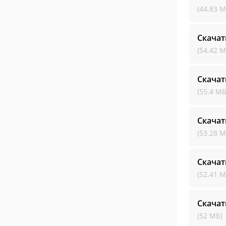
(44.83 М
Скачат
(54.42 М
Скачат
(55.4 МБ
Скачат
(53.28 М
Скачат
(52.41 М
Скачат
(52 МБ)