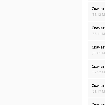
Скачат
(55.12 М
Скачат
(55.11 М
Скачат
(56.61 М
Скачат
(52.52 М
Скачат
(51.17 М
Скачат