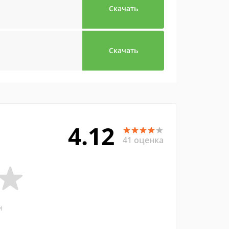
Скачать
Скачать
4.12
41 оценка
и