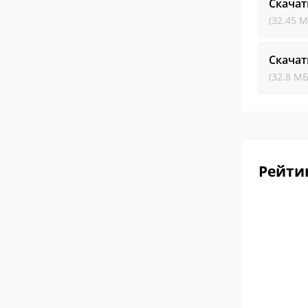
Скачат
(32.45 М
Скачат
(32.8 МБ
Рейти