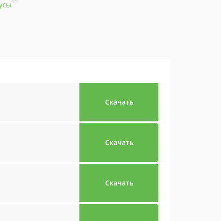
усы
Скачать
Скачать
Скачать