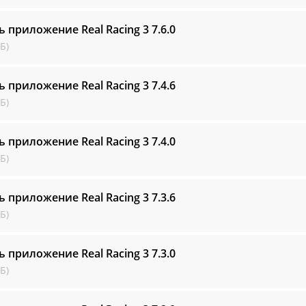
ь приложение Real Racing 3
7.6.0
Б)
ь приложение Real Racing 3
7.4.6
Б)
ь приложение Real Racing 3
7.4.0
Б)
ь приложение Real Racing 3
7.3.6
Б)
ь приложение Real Racing 3
7.3.0
Б)