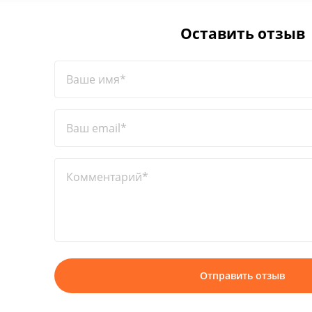
Оставить отзыв
Ваше имя*
Ваш email*
Комментарий*
Отправить отзыв