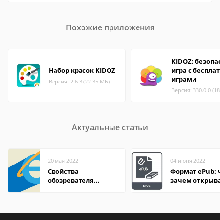
Похожие приложения
KIDOZ: безопа
Набор красок KIDOZ
игра с беспл
играми
Версия: 2.6.3 (22.35 МБ)
Версия: 330.0.0 (1
Актуальные статьи
20 мая 2022
04 июня 2022
Свойства
Формат ePub: 
обозревателя
зачем открыв
Internet Explorer где
находится