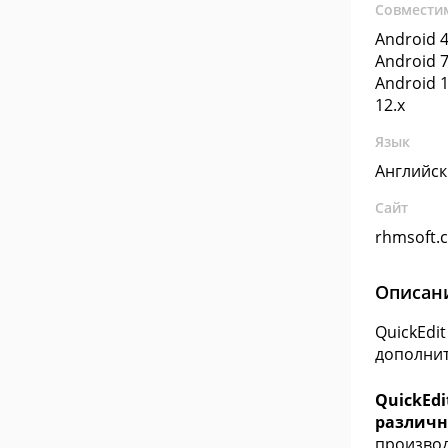
Совмести
Android 4
Android 7
Android 1
12.x
Язык
Английс
Сайт
rhmsoft.
Описан
QuickEdi
дополнит
QuickEd
различн
производ