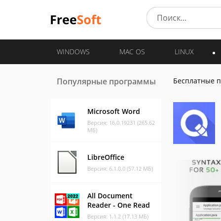
WINDOWS
MAC OS
LINUX
Популярные программы
Бесплатные 
Microsoft Word
Версия: 16.0.19231 (265.62
МБ)
LibreOffice
Версия: 6.1.0.0 (57.12 МБ)
All Document
Reader - One Read
Версия: 1.1.2 (17.13 МБ)