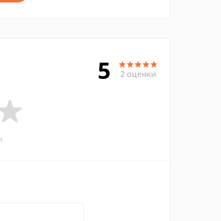
5
2 оценки
и