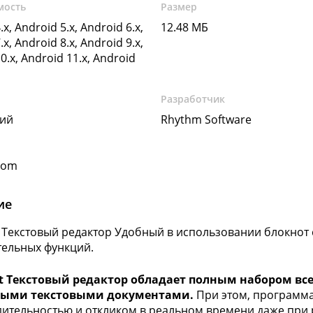
мость
Размер
.x, Android 5.x, Android 6.x,
12.48 МБ
.x, Android 8.x, Android 9.x,
0.x, Android 11.x, Android
Разработчик
кий
Rhythm Software
com
ие
t Текстовый редактор Удобный в использовании блокно
ельных функций.
it Текстовый редактор обладает полным набором все
ыми текстовыми документами.
При этом, программа
ительностью и откликом в реальном времени даже при 