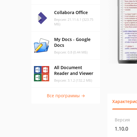
Collabora Office
Версия: 21.11.6.1 (323.75
МБ)
My Docs - Google
Docs
Версия: 0.8 (0.44 МБ)
All Document
Reader and Viewer
Версия: 3.1.2 (132.2 МБ)
Все программы →
Характери
Версия
1.10.0