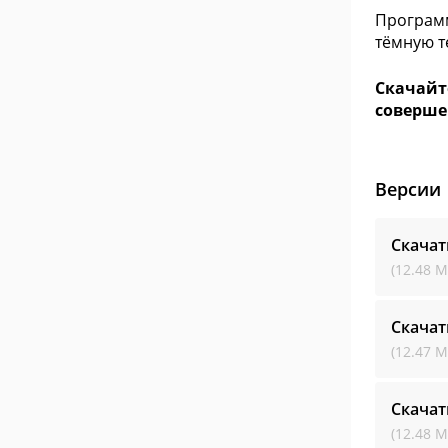
Программ
тёмную т
Скачайте
соверше
Версии
Скачат
(12.48 М
Скачат
(12.47 М
Скачат
(12.48 М