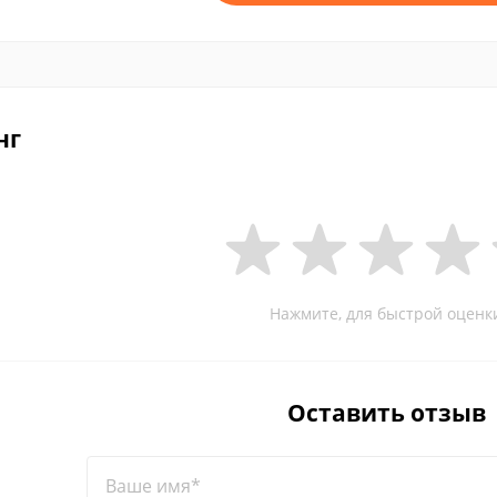
нг
Нажмите, для быстрой оценк
Оставить отзыв
Ваше имя*