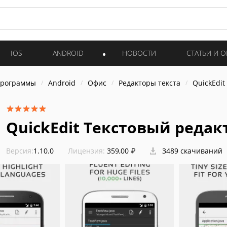
IOS
ANDROID
НОВОСТИ
СТАТЬИ И 
программы
Android
Офис
Редакторы текста
QuickEdit
QuickEdit Текстовый редак
Версия:
1.10.0
Лицензия:
359,00 ₽
3489 скачиваний