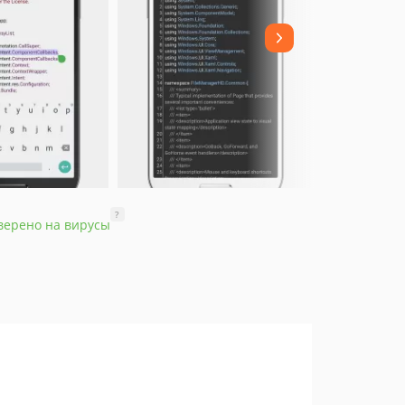
?
верено на вирусы