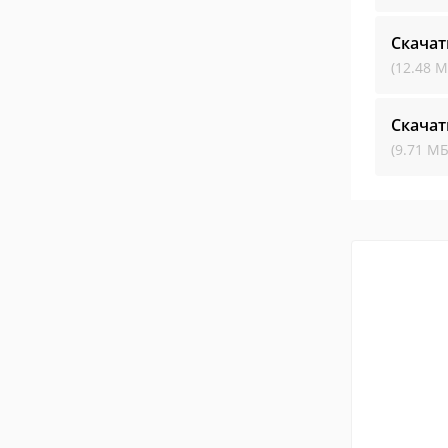
Скачат
(12.48 М
Скачат
(9.71 МБ