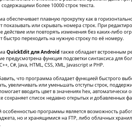
 содержащими более 10000 строк текста.
а обеспечивает плавную прокрутку как в горизонтально
т показывать или скрывать номера строк. При редактиро
е действие или повторять изменения без каких-либо ог
т быстро переходить на нужную строку по её номеру.
мма
QuickEdit для Android
также обладает встроенным ре
е предусмотрена функция подсветки синтаксиса для бо
++, C#, Java, HTML, CSS, XML, Javascript и PHP.
бавить, что программа обладает функцией быстрого выб
ть, увеличивать или уменьшать отступы строк, поддерж
помогает вводить цвет в значениях hex, автоматически 
кже сохраняет список недавно открытых и добавленных фа
 особенностью программы является возможность работ
аджета, но и хранящимися на FTP, либо облачных храни
.