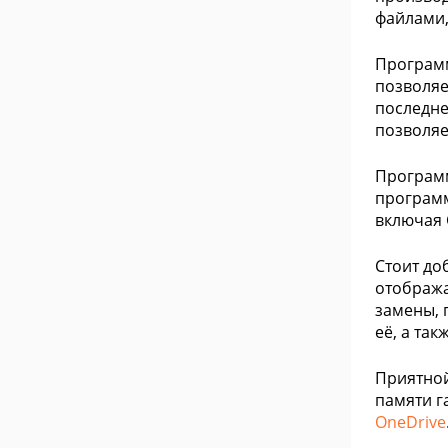
файлами,
Программ
позволяе
последне
позволяе
Програ
программ
включая C
Стоит до
отобража
замены, 
её, а та
Приятной
памяти г
OneDrive