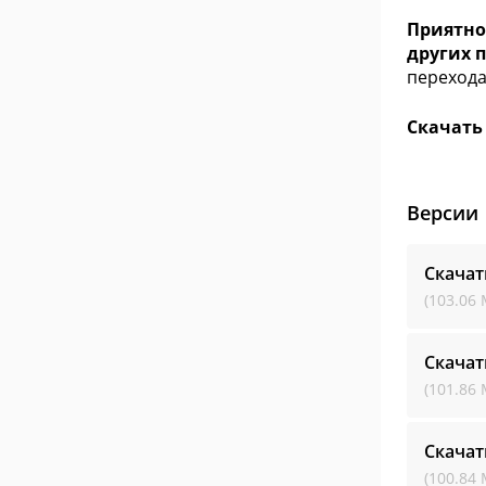
Приятно
других 
перехода
Скачать 
Версии
Скачат
(103.06 
Скачат
(101.86 
Скачат
(100.84 