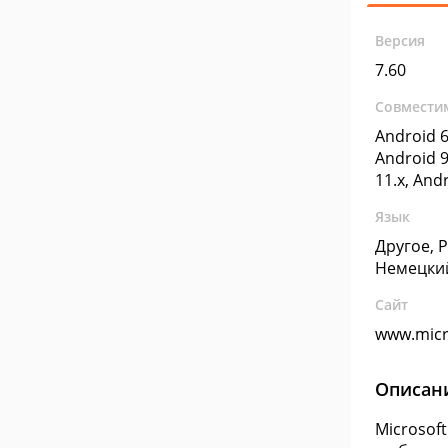
Версия
7.60
Совмести
Android 6
Android 9
11.x, And
Язык
Другое, 
Немецки
Сайт
www.micr
Описан
Microsof