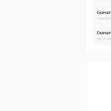
Скачат
(100.29 
Скачат
(99.35 М