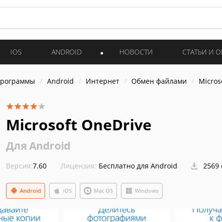
IOS
ANDROID
НОВОСТИ
СТАТЬИ И 
программы
Android
Интернет
Обмен файлами
Micros
Microsoft OneDrive
Для Android
Версия:
7.60
Лицензия:
Бесплатно для Android
2569 
Android
iOS
Mac OS
Windows