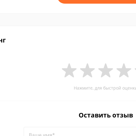
нг
Нажмите, для быстрой оценк
Оставить отзыв
Ваше имя*