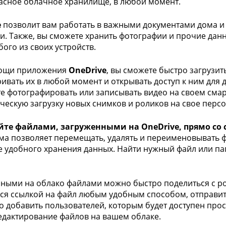
асное облачное хранилище, в любой момент.
e
позволит вам работать в важными документами дома и в
и. Также, вы сможете хранить фотографии и прочие данн
бого из своих устройств.
ощи приложения
OneDrive
, вы сможете быстро загрузит
ивать их в любой момент и открывать доступ к ним для д
е фотографировать или записывать видео на своем смар
ческую загрузку новых снимков и роликов на свое перс
йте файлами, загруженными на OneDrive, прямо со 
а позволяет перемещать, удалять и переименовывать фа
е удобного хранения данных. Найти нужный файл или п
ными на облако файлами можно быстро поделиться с ро
ся ссылкой на файл любым удобным способом, отправи
бо добавить пользователей, которым будет доступен про
едактирование файлов на вашем облаке.