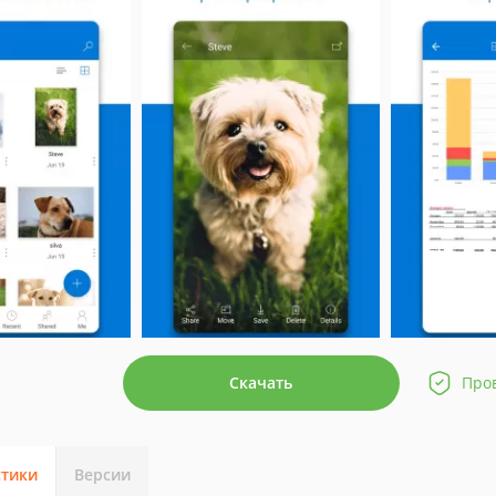
Скачать
Про
стики
Версии