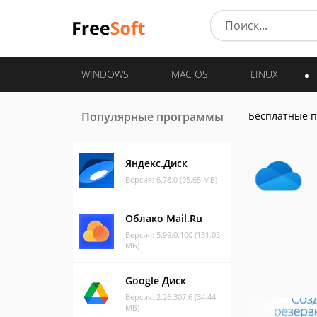
WINDOWS
MAC OS
LINUX
Популярные программы
Бесплатные 
Яндекс.Диск
Версия: 6.78.0 (95.65 МБ)
Облако Mail.Ru
Версия: 5.99.0.100 (131.05
МБ)
Google Диск
Версия: 2.26.307.6 (34.44
МБ)