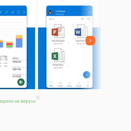
?
верено на вирусы