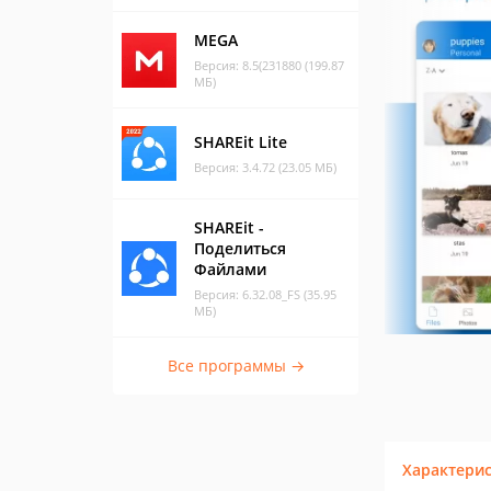
MEGA
Версия: 8.5(231880 (199.87
МБ)
SHAREit Lite
Версия: 3.4.72 (23.05 МБ)
SHAREit -
Поделиться
Файлами
Версия: 6.32.08_FS (35.95
МБ)
Все программы →
Характери