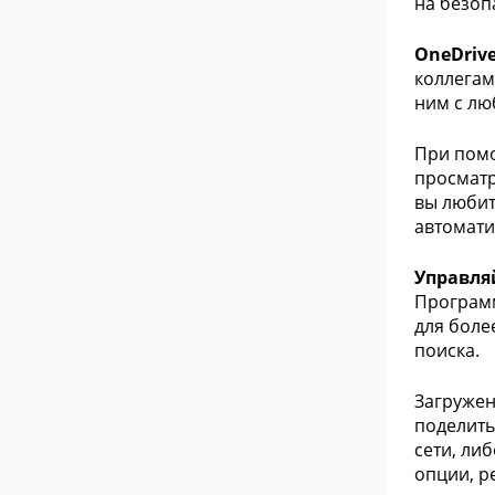
на безоп
OneDriv
коллегам
ним с лю
При пом
просматр
вы любит
автомати
Управля
Программ
для боле
поиска.
Загружен
поделить
сети, ли
опции, р