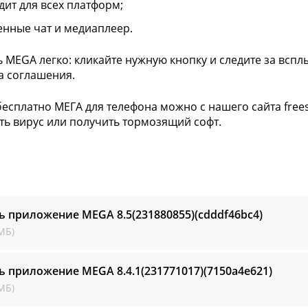
дит для всех платформ;
енные чат и медиаплеер.
ь MEGA легко: кликайте нужную кнопку и следите за вс
а соглашения.
бесплатно МЕГА для телефона можно с нашего сайта frees
ть вирус или получить тормозящий софт.
ть приложение MEGA
8.5(231880855)(cdddf46bc4)
МБ)
ть приложение MEGA
8.4.1(231771017)(7150a4e621)
МБ)