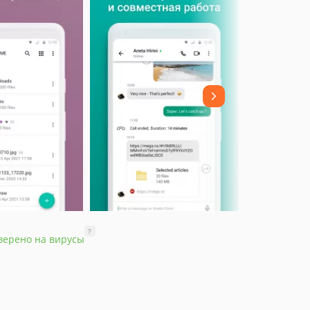
?
верено на вирусы