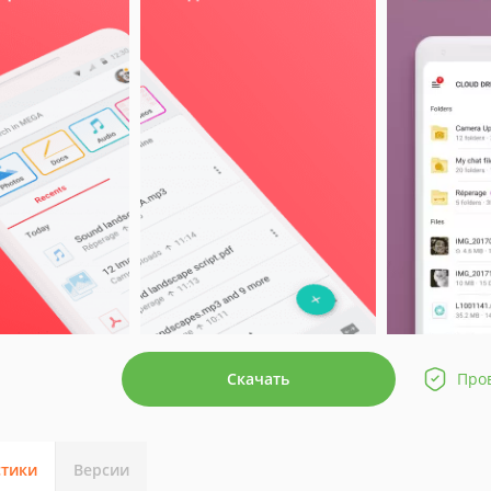
Скачать
Про
стики
Версии