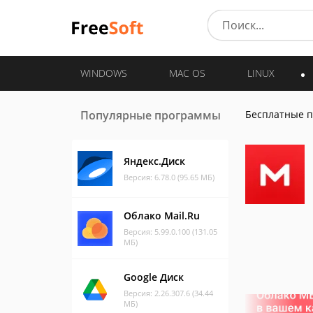
WINDOWS
MAC OS
LINUX
Популярные программы
Бесплатные 
Яндекс.Диск
Версия: 6.78.0 (95.65 МБ)
Облако Mail.Ru
Версия: 5.99.0.100 (131.05
МБ)
Google Диск
Версия: 2.26.307.6 (34.44
МБ)