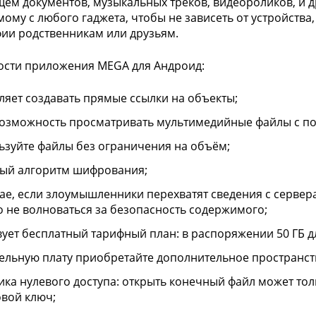
ем документов, музыкальных треков, видеороликов, и др
ому с любого гаджета, чтобы не зависеть от устройства,
ии родственникам или друзьям.
сти приложения MEGA для Андроид:
ляет создавать прямые ссылки на объекты;
возможность просматривать мультимедийные файлы с п
ьзуйте файлы без ограничения на объём;
ый алгоритм шифрования;
чае, если злоумышленники перехватят сведения с сервера,
 не волноваться за безопасность содержимого;
вует бесплатный тарифный план: в распоряжении 50 ГБ 
дельную плату приобретайте дополнительное пространст
ика нулевого доступа: открыть конечный файл может толь
вой ключ;