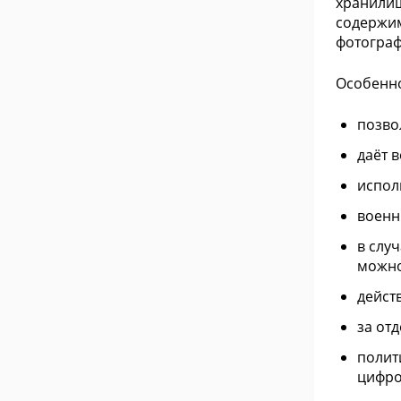
хранилищ
содержим
фотограф
Особенно
позво
даёт 
испол
военн
в слу
можно
дейст
за от
полит
цифро