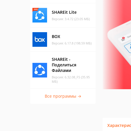
SHAREit Lite
Версия: 3.4.72 (23.05 МБ)
BOX
Версия: 6.17.8 (198.59 МБ)
SHAREit -
Поделиться
Файлами
Версия: 6.32.08_FS (35.95
МБ)
Все программы →
Характери