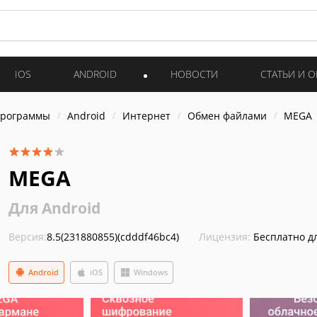
IOS
ANDROID
НОВОСТИ
СТАТЬИ И 
программы
Android
Интернет
Обмен файлами
MEGA
MEGA
Для Android
Версия:
8.5(231880855)(cdddf46bc4)
Лицензия:
Бесплатно д
Android
iOS
Windows