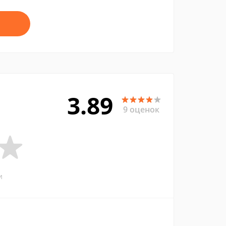
3.89
9 оценок
и