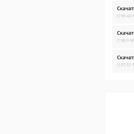
Скача
(199.43 
Скача
(198.9 М
Скача
(197.51 