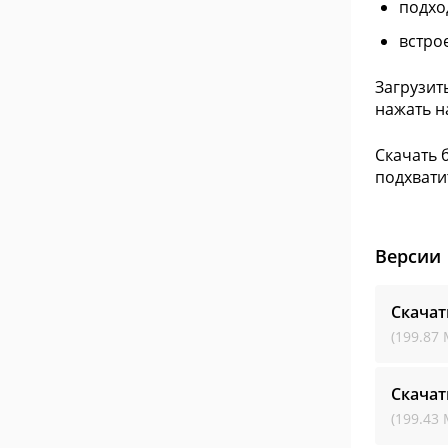
подхо
встро
Загрузит
нажать н
Скачать 
подхвати
Версии
Скача
(199.87 
Скача
(199.43 