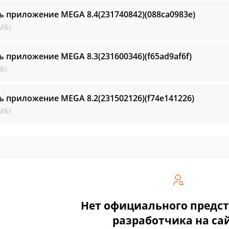
ть приложение MEGA
8.4(231740842)(088ca0983e)
МБ)
ть приложение MEGA
8.3(231600346)(f65ad9af6f)
Б)
ть приложение MEGA
8.2(231502126)(f74e141226)
МБ)
Нет официального предс
разработчика на са