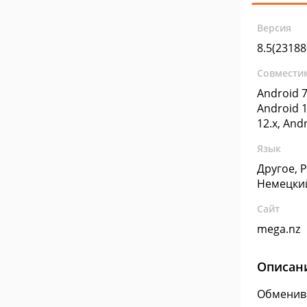
Версия
8.5(2318
Совмести
Android 7
Android 1
12.x, And
Язык
Другое, 
Немецки
Сайт
mega.nz
Описан
Обменива