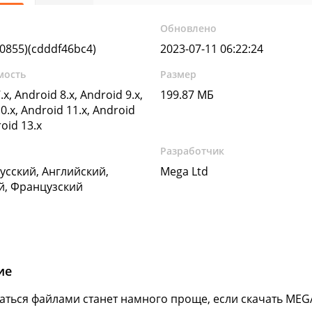
Обновлено
80855)(cdddf46bc4)
2023-07-11 06:22:24
мость
Размер
.x, Android 8.x, Android 9.x,
199.87 МБ
0.x, Android 11.x, Android
roid 13.x
Разработчик
Русский, Английский,
Mega Ltd
й, Французский
ие
ться файлами станет намного проще, если скачать ME