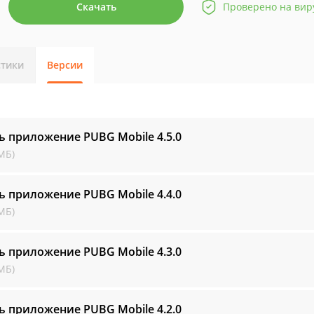
Скачать
Проверено на вир
стики
Версии
ь приложение PUBG Mobile
4.5.0
МБ)
ь приложение PUBG Mobile
4.4.0
МБ)
ь приложение PUBG Mobile
4.3.0
МБ)
ь приложение PUBG Mobile
4.2.0