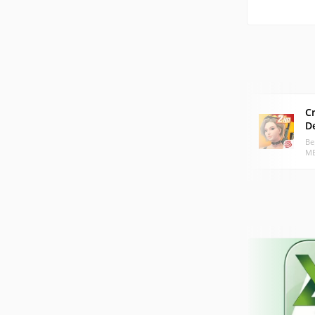
C
D
Ве
МБ