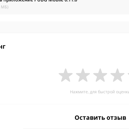
4 МБ)
нг
Нажмите, для быстрой оценк
Оставить отзыв