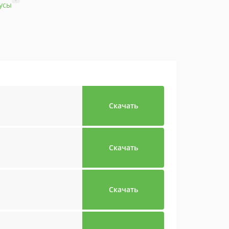
усы
Скачать
Скачать
Скачать