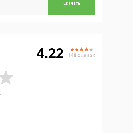
Скачать
4.22
148 оценок
и