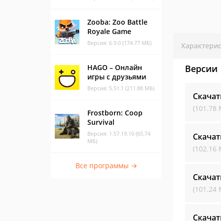
Zooba: Zoo Battle
Royale Game
Версия: 6.9.0 (174.77 МБ)
Характери
HAGO – Онлайн
Версии
игры с друзьями
Версия: 5.51.1 (211.88 МБ)
Скачат
(101.78 
Frostborn: Coop
Survival
Версия: 1.57.19.10 (65.74
Скачат
МБ)
(102.16 
Все программы →
Скачат
(101.24 
Скачат