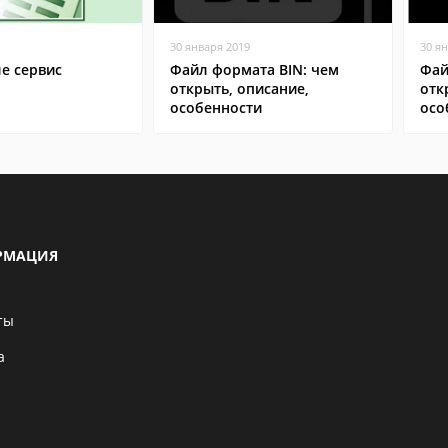
30 января 2019
30 я
ле сервис
Файл формата BIN: чем
Фай
открыть, описание,
отк
особенности
осо
РМАЦИЯ
ты
а