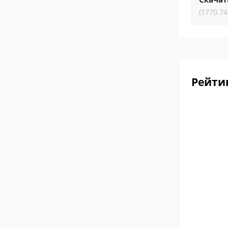
(1770.7
Рейти