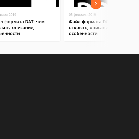
нваря 2019
05 февраля 2019
л формата DAT: чем
Файл формата DOC: чем
рыть, описание,
открыть, описание,
бенности
особенности