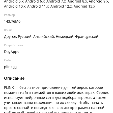
Android 5.x, Android 6.x, Android 7.x, Android 8.x, Android 9.x,
Android 10.x, Android 11.x, Android 12.x, Android 13.x
Размер
143.76Мб
Язык
Другое, Русский, Английский, Немецкий, Французский
Разработчик
DogApps
Сайт
plink.gg
Описание
PLINK — бесплатное приложение для геймеров, которое
поможет найти тиммейтов в ваших любимых играх. Сервис
использует нейронные сети для подбора игроков, а также
учитывает ваши пожелания по их скиллу. Чтобы начать -
просто скачайте последнюю версию программы на свой
мобильный телефон, создайте профиль и укажите