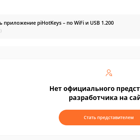
ь приложение piHotKeys – по WiFi и USB
1.200
)
Нет официального предс
разработчика на са
Стать представителем