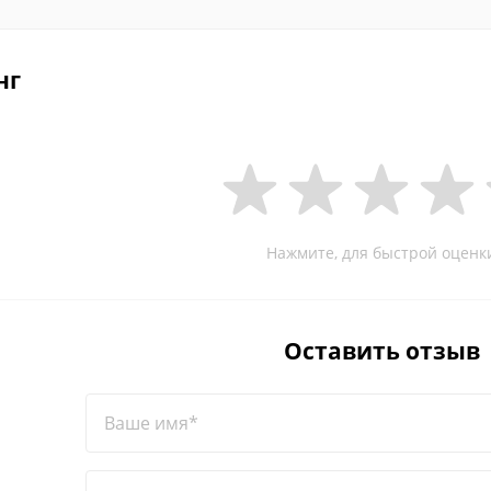
нг
Нажмите, для быстрой оценк
Оставить отзыв
Ваше имя*