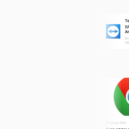
T
у
A
Ве
МБ
04 июня 2022