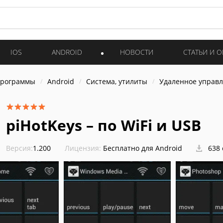
IOS
ANDROID
НОВОСТИ
СТАТЬИ И 
программы
Android
Система, утилиты
Удаленное управ
piHotKeys – по WiFi и USB
Версия:
1.200
Лицензия:
Бесплатно для Android
638 