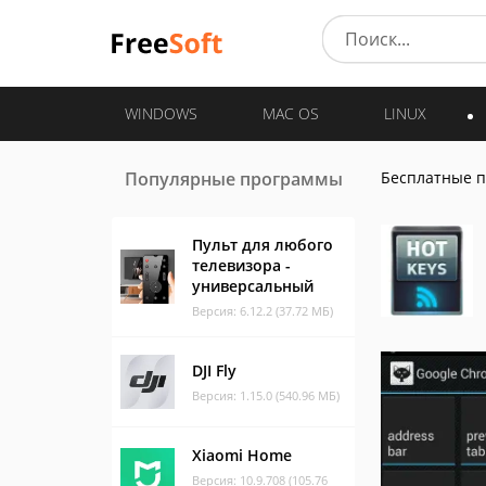
WINDOWS
MAC OS
LINUX
Популярные программы
Бесплатные 
Пульт для любого
телевизора -
универсальный
Версия: 6.12.2 (37.72 МБ)
DJI Fly
Версия: 1.15.0 (540.96 МБ)
Xiaomi Home
Версия: 10.9.708 (105.76