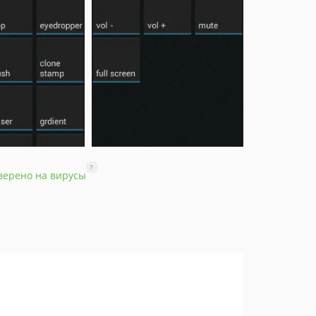
?
верено на вирусы