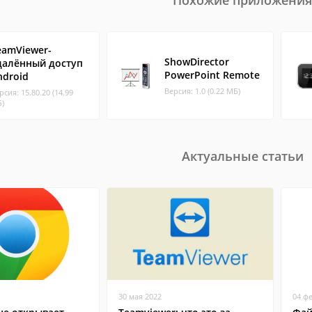
Похожие приложения
eamViewer-
ShowDirector
далённый доступ
PowerPoint Remote
ndroid
Версия: 1.0 (0.22 МБ)
рсия: 15.80.20 (14.99
)
Актуальные статьи
30 мая 2022
04 ф