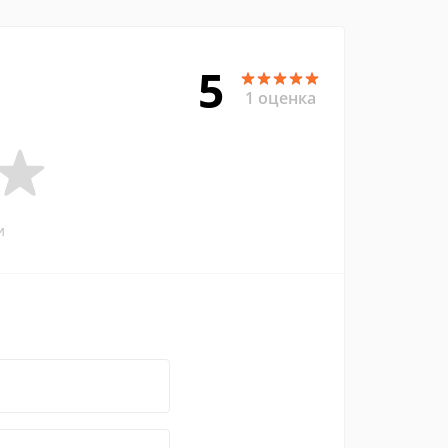
5
1 оценка
и