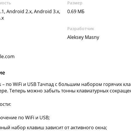
мость
Размер
.1, Android 2.x, Android 3.x,
0.69 МБ
.x
Разработчик
Aleksey Masny
gle.com
ие
s – по WiFi и USB Тачпад с большим набором горячих к
ре. Теперь можно забыть тонны клавиатурных сокраще
ости:
ючение по WiFi и USB;
пный набор клавиш зависит от активного окна;