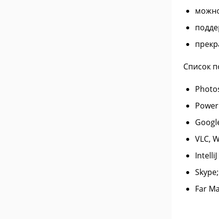
можно
поддер
прекр
Список п
Photo
Power
Google
VLC, W
Intelli
Skype;
Far M