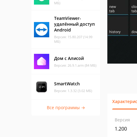
МБ)
TeamViewer-
удалённый доступ
Android
Версия: 15.80.207 (14.99
МБ)
Дом с Алисой
Версия: 26.9.1.arm (84 МБ)
SmartWatch
Версия: 1.3.32 (3.02 МБ)
Характери
Все программы →
Версия
1.200