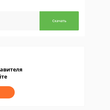
Скачать
тавителя
йте