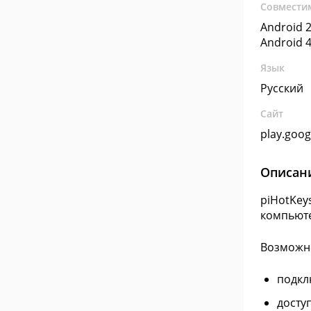
Совмести
Android 2
Android 4
Язык
Русский
Сайт
play.goo
Описан
piHotKey
компьюте
Возможн
подкл
досту