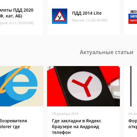
илеты ПДД 2020
ПДД 2014 Lite
Ф, кат. АБ)
Версия: 1.5 (26.48 МБ)
рсия: 3.2.1 (30.69 МБ)
Актуальные статьи
28 декабря 2018
04 и
бозревателя
Где закладки в Яндекс
Фор
plorer где
браузере на Андроид
отк
телефон