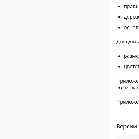
прави
дорож
основ
Доступны
разме
цвето
Приложен
возможно
Приложен
Версии