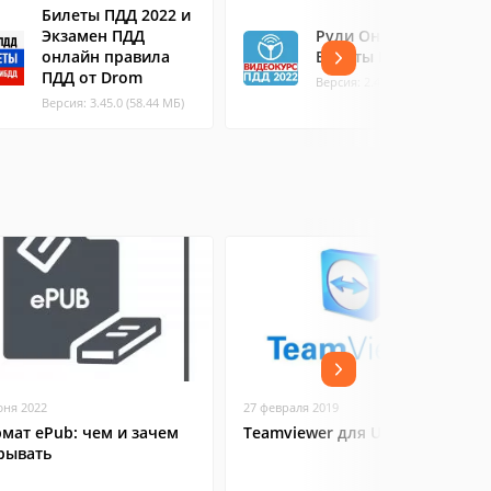
Билеты ПДД 2022 и
Экзамен ПДД
Рули Онлайн.
онлайн правила
Билеты ПДД 2022.
ПДД от Drom
Версия: 2.49 (71.17 МБ)
Версия: 3.45.0 (58.44 МБ)
юня 2022
27 февраля 2019
мат ePub: чем и зачем
Teamviewer для Ubuntu
рывать