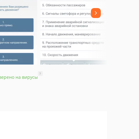
?
верено на вирусы