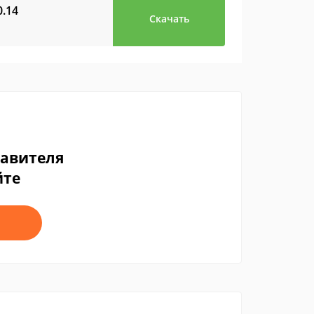
0.14
Скачать
тавителя
йте