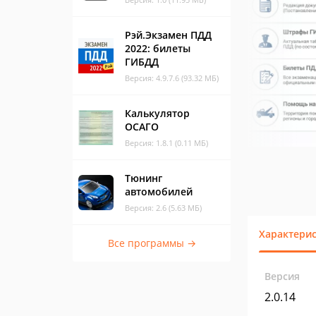
Рэй.Экзамен ПДД
2022: билеты
ГИБДД
Версия: 4.9.7.6 (93.32 МБ)
Калькулятор
ОСАГО
Версия: 1.8.1 (0.11 МБ)
Тюнинг
автомобилей
Версия: 2.6 (5.63 МБ)
Характери
Все программы →
Версия
2.0.14