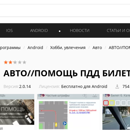
IOS
ANDROID
НОВОСТИ
СТАТЬИ И 
программы
Android
Хобби, увлечения
Авто
АВТО//ПО
АВТО//ПОМОЩЬ ПДД БИЛЕ
Версия:
2.0.14
Лицензия:
Бесплатно для Android
754