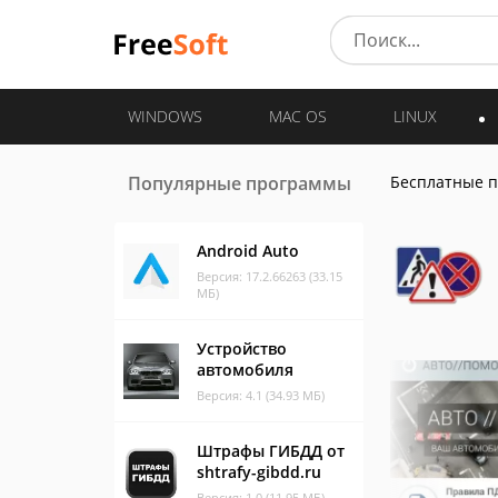
WINDOWS
MAC OS
LINUX
Популярные программы
Бесплатные 
Android Auto
Версия: 17.2.66263 (33.15
МБ)
Устройство
автомобиля
Версия: 4.1 (34.93 МБ)
Штрафы ГИБДД от
shtrafy-gibdd.ru
Версия: 1.0 (11.95 МБ)