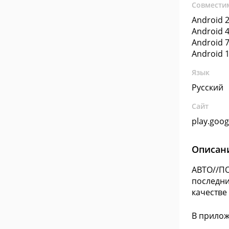
Совмести
Android 2
Android 4
Android 7
Android 1
Язык
Русский
Сайт
play.goo
Описан
АВТО//П
последни
качестве
В прилож